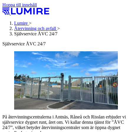
Hoppa till innehåll
Lumire
>
Återvinning och avfall
>
Självservice ÅVC 24/7
Självservice ÅVC 24/7
På återvinningscentralerna i Antnäs, Råneå och Risslan erbjuder vi
självservice dygnet runt, året om. Vi kallar denna tjänst för ”ÅVC
24/7”, vilket betyder återvinningscentraler som är öppna dygnet