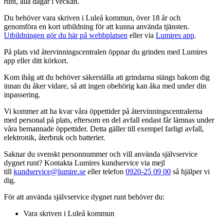
runt, alla dagar i veckan.
Du behöver vara skriven i Luleå kommun, över 18 år och
genomföra en kort utbildning för att kunna använda tjänsten.
Utbildningen gör du här på webbplatsen
eller via
Lumires app
.
På plats vid återvinningscentralen öppnar du grinden med Lumires
app eller ditt körkort.
Kom ihåg att du behöver säkerställa att grindarna stängs bakom dig
innan du åker vidare, så att ingen obehörig kan åka med under din
inpassering.
Vi kommer att ha kvar våra öppettider på återvinningscentralerna
med personal på plats, eftersom en del avfall endast får lämnas under
våra bemannade öppettider. Detta gäller till exempel farligt avfall,
elektronik, återbruk och batterier.
Saknar du svenskt personnummer och vill använda självservice
dygnet runt? Kontakta Lumires kundservice via mejl
till
kundservice@lumire.se
eller telefon
0920-25 09 00
så hjälper vi
dig.
För att använda självservice dygnet runt behöver du:
Vara skriven i Luleå kommun