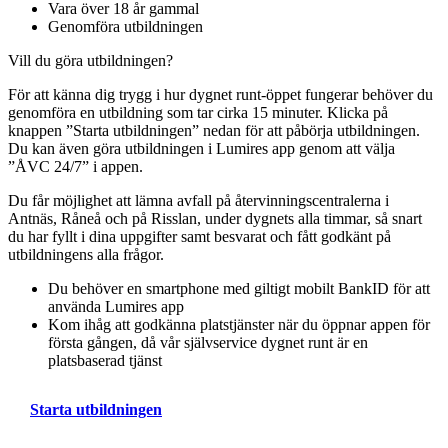
Vara över 18 år gammal
Genomföra utbildningen
Vill du göra utbildningen?
För att känna dig trygg i hur dygnet runt-öppet fungerar behöver du
genomföra en utbildning som tar cirka 15 minuter. Klicka på
knappen ”Starta utbildningen” nedan för att påbörja utbildningen.
Du kan även göra utbildningen i Lumires app genom att välja
”ÅVC 24/7” i appen.
Du får möjlighet att lämna avfall på återvinningscentralerna i
Antnäs, Råneå och på Risslan, under dygnets alla timmar, så snart
du har fyllt i dina uppgifter samt besvarat och fått godkänt på
utbildningens alla frågor.
Du behöver en smartphone med giltigt mobilt BankID för att
använda Lumires app
Kom ihåg att godkänna platstjänster när du öppnar appen för
första gången, då vår självservice dygnet runt är en
platsbaserad tjänst
Starta utbildningen