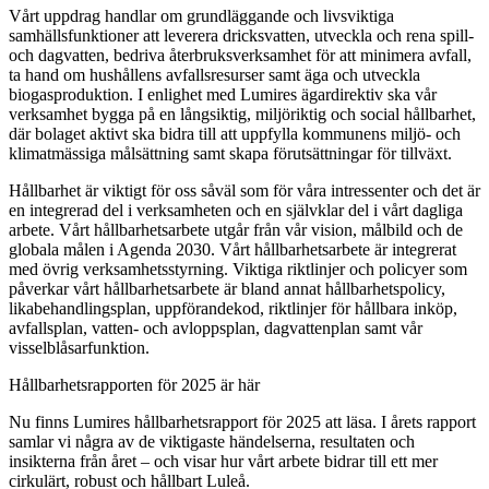
Vårt uppdrag handlar om grundläggande och livsviktiga
samhällsfunktioner att leverera dricksvatten, utveckla och rena spill-
och dagvatten, bedriva återbruksverksamhet för att minimera avfall,
ta hand om hushållens avfallsresurser samt äga och utveckla
biogasproduktion. I enlighet med Lumires ägardirektiv ska vår
verksamhet bygga på en långsiktig, miljöriktig och social hållbarhet,
där bolaget aktivt ska bidra till att uppfylla kommunens miljö- och
klimatmässiga målsättning samt skapa förutsättningar för tillväxt.
Hållbarhet är viktigt för oss såväl som för våra intressenter och det är
en integrerad del i verksamheten och en självklar del i vårt dagliga
arbete. Vårt hållbarhetsarbete utgår från vår vision, målbild och de
globala målen i Agenda 2030. Vårt hållbarhetsarbete är integrerat
med övrig verksamhetsstyrning. Viktiga riktlinjer och policyer som
påverkar vårt hållbarhetsarbete är bland annat hållbarhetspolicy,
likabehandlingsplan, uppförandekod, riktlinjer för hållbara inköp,
avfallsplan, vatten- och avloppsplan, dagvattenplan samt vår
visselblåsarfunktion.
Hållbarhetsrapporten för 2025 är här
Nu finns Lumires hållbarhetsrapport för 2025 att läsa. I årets rapport
samlar vi några av de viktigaste händelserna, resultaten och
insikterna från året – och visar hur vårt arbete bidrar till ett mer
cirkulärt, robust och hållbart Luleå.