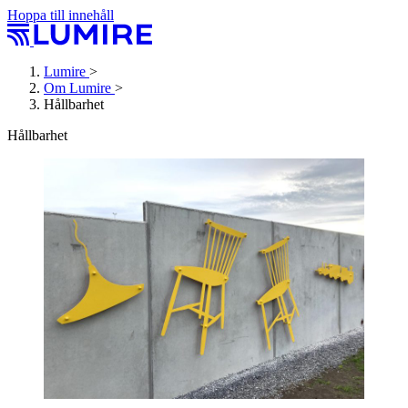
Hoppa till innehåll
Lumire
>
Om Lumire
>
Hållbarhet
Hållbarhet