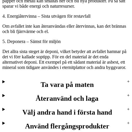
papper och metall kan smältas ner och bli nya produkter. På så sätt
sparar vi både energi och naturresurser.
4. Energiåtervinna – Sista utvägen för restavfall
Om avfallet inte kan återanvändas eller återvinnas, kan det brännas
och bli fjärrvärme och el.
5. Deponera – Sämst för miljön
Det allra sista steget är deponi, vilket betyder att avfallet hamnar på
det vi förr kallade soptipp. För en del material är det enda
alternativet deponi. Ett exempel på ett sådant material är asbest, ett
mineral som tidigare användes i eternitplattor och andra byggvaror.
Ta vara på maten
Återanvänd och laga
Välj andra hand i första hand
Använd flergångsprodukter