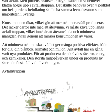
vårt avfall. Men jordens resurser är begränsade och vi behöver
klättra högre upp i avfallstrappan. Det skulle behövas över 4 jordklot
om hela jordens befolkning skulle ha samma levnadsvanor som
majoriteten i Sverige.
Konsumtionen ökar, vilket gör att mer och mer avfall produceras.
Det räcker därför inte med att återvinna, vi måste kliva upp längs
avfallstrappan, vilket innebär att återanvända och minimera
mängden avfall genom att minska konsumtionen av varor.
Att minimera och minska avfallet ger många positiva effekter, både
för dig, din plånbok, klimatet och miljön. Allt avfall har en gång
varit nya produkter. För att producera dem krävdes råvaror, energi
och kemikalier. Den största miljöpåverkan under en produkts liv
sker i de flesta fall vid tillverkningen.
Avfallstrappan