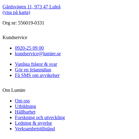
Gårdsvägen 11, 973 47 Luleå
(visa på karta)
Org nr: 556019-0331
Kundservice
0920-25 09 00
kundservice@lumire.se
Vanliga frågor & svar
Gör en felanmälan
Få SMS om avvikelser
Om Lumire
Om oss
Utbildning
Hållbarhet
Forskning och utveckling
Ledning & styrelse
Verksamhetstillstånd