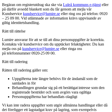
Begäran om registerutdrag ska ske via
Luleå kommuns e-tjänst
eller
på därför avsedd blankett som du får genom att mejla vår
Kundservice
kundservice@lumire.se
eller ring oss på telefon: 0920
– 25 09 00. Vid utlämnade av information krävs uppvisande av
giltig identitetshandling.
Rätt till rättelse
Lumire ansvarar för att se till att dina personuppgifter är korrekta.
Kontakta vår kundservice om du upptäcker felaktigheter. Du kan
mejla oss på
kundservice@lumire.se
eller ringa oss
på telefonnummer 0920-25 09 00.
Rätt till radering
Rätten till radering gäller om:
Uppgifterna inte längre behövs för de ändamål som de
samlades in för
Behandlingen grundar sig på ett berättigat intresse som den
registrerade bestrider och som avgörs vara ogiltiga
Personuppgifterna har behandlats olagligt
Vi kan inte radera uppgifter som utgör allmänna handlingar eller då
det föreligger ett lagstadgat krav på lagring, som exempelvis