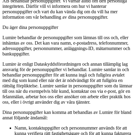
AB behandlar personuppgifter. Vi värnar alltid om den personliga
integriteten. Därför vill vi informera om hur vi hanterar
personuppgifter och vart du kan vända dig om du vill ha mer
information om vår behandling av dina personuppgifter.
Du äger dina personuppgifter
Lumire behandlar de personuppgifter som lämnas till oss och, eller
inhämtas av oss. Det kan vara namn, e-postadress, telefonnummer,
adressuppgifter, personnummer, anläggnings-ID, mätarnummer och
bankuppgifter.
Lumire är enligt Dataskyddsförordningen och annan tillämplig lag
ansvarig för de personuppgifter vi behandlar. Lumire samlar in och
behandlar personuppgifter för att kunna ingå och fullgöra avtalet
med dig som kund eller när det är nödvändigt för att fullgöra en
rättslig förpliktelse. Lumire samlar in personuppgifter som du lämnar
till oss när du exempelvis blir kund, kontaktar oss via e-post, gör en
felanmälan, arbetar hos oss eller ansöker om arbete eller praktik hos
oss, eller i övrigt använder dig av våra tjänster.
Dina personuppgifter kan komma att behandlas av Lumire för bland
annat följande ändamål:
Namn, kontaktuppgifter och personnummer används för att
kunna verifiera rätt fastighetsägare och för att kunna fakturera