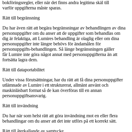
bokföringsregler, eller när det finns andra legitima skäl till
varför uppgifterna måste sparas.
Rätt till begränsning
Du har även rätt att begära begränsningar av behandlingen av dina
personuppgifter om du anser att de uppgifter som behandlas om
dig är felaktiga, att Lumires behandling är olaglig eller om dina
personuppgifter inte längre behövs för ändamålen för
personuppgifts-behandlingen. Så länge begränsningen gäller
får Lumire inte göra något annat med personuppgifterna än att
fortsätta lagra dem.
Rätt till dataportabilitet
Under vissa förutsättningar, har du rätt att få dina personuppgifter
utlämnade av Lumire i ett strukturerat, allmänt använt och
maskinläsbart format så de kan överföras till en annan
personuppgiftsansvarig.
Rätt till invändning
Du har när som helst rätt att göra invändning mot en eller flera
behandlingar om du anser att det inte utförs på ett korrekt sätt.
Rätt till återkallande av samtycke