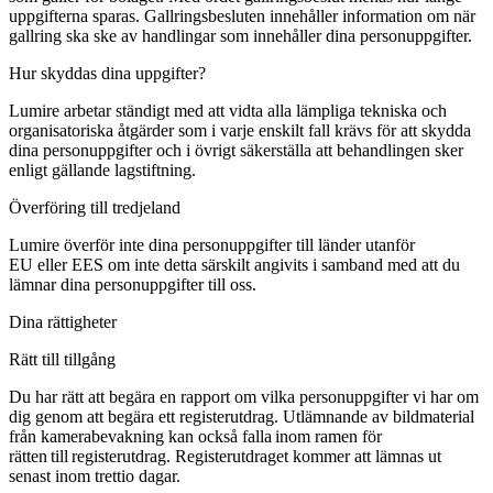
uppgifterna sparas. Gallringsbesluten innehåller information om när
gallring ska ske av handlingar som innehåller dina personuppgifter.
Hur skyddas dina uppgifter?
Lumire arbetar ständigt med att vidta alla lämpliga tekniska och
organisatoriska åtgärder som i varje enskilt fall krävs för att skydda
dina personuppgifter och i övrigt säkerställa att behandlingen sker
enligt gällande lagstiftning.
Överföring till tredjeland
Lumire överför inte dina personuppgifter till länder utanför
EU eller EES om inte detta särskilt angivits i samband med att du
lämnar dina personuppgifter till oss.
Dina rättigheter
Rätt till tillgång
Du har rätt att begära en rapport om vilka personuppgifter vi har om
dig genom att begära ett registerutdrag. Utlämnande av bildmaterial
från kamerabevakning kan också falla inom ramen för
rätten till registerutdrag. Registerutdraget kommer att lämnas ut
senast inom trettio dagar.