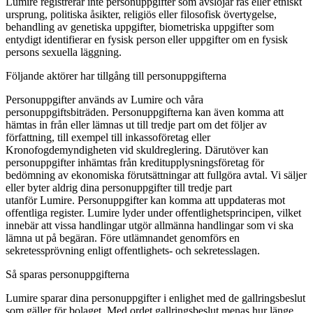
Lumire registrerar inte personuppgifter som avslöjar ras eller etniskt
ursprung, politiska åsikter, religiös eller filosofisk övertygelse,
behandling av genetiska uppgifter, biometriska uppgifter som
entydigt identifierar en fysisk person eller uppgifter om en fysisk
persons sexuella läggning.
Följande aktörer har tillgång till personuppgifterna
Personuppgifter används av Lumire och våra
personuppgiftsbiträden. Personuppgifterna kan även komma att
hämtas in från eller lämnas ut till tredje part om det följer av
författning, till exempel till inkassoföretag eller
Kronofogdemyndigheten vid skuldreglering. Därutöver kan
personuppgifter inhämtas från kreditupplysningsföretag för
bedömning av ekonomiska förutsättningar att fullgöra avtal. Vi säljer
eller byter aldrig dina personuppgifter till tredje part
utanför Lumire. Personuppgifter kan komma att uppdateras mot
offentliga register. Lumire lyder under offentlighetsprincipen, vilket
innebär att vissa handlingar utgör allmänna handlingar som vi ska
lämna ut på begäran. Före utlämnandet genomförs en
sekretessprövning enligt offentlighets- och sekretesslagen.
Så sparas personuppgifterna
Lumire sparar dina personuppgifter i enlighet med de gallringsbeslut
som gäller för bolaget. Med ordet gallringsbeslut menas hur länge