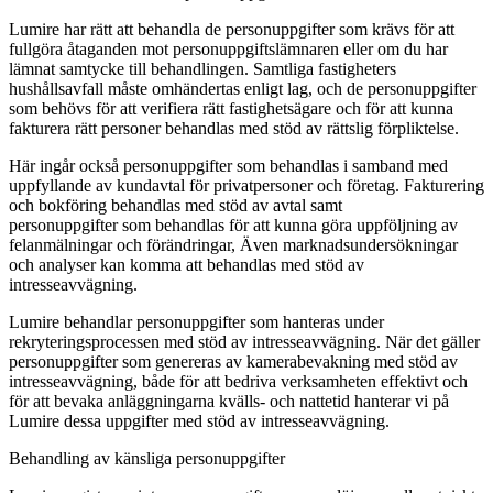
Lumire har rätt att behandla de personuppgifter som krävs för att
fullgöra åtaganden mot personuppgiftslämnaren eller om du har
lämnat samtycke till behandlingen. Samtliga fastigheters
hushållsavfall måste omhändertas enligt lag, och de personuppgifter
som behövs för att verifiera rätt fastighetsägare och för att kunna
fakturera rätt personer behandlas med stöd av rättslig förpliktelse.
Här ingår också personuppgifter som behandlas i samband med
uppfyllande av kundavtal för privatpersoner och företag. Fakturering
och bokföring behandlas med stöd av avtal samt
personuppgifter som behandlas för att kunna göra uppföljning av
felanmälningar och förändringar, Även marknadsundersökningar
och analyser kan komma att behandlas med stöd av
intresseavvägning.
Lumire behandlar personuppgifter som hanteras under
rekryteringsprocessen med stöd av intresseavvägning. När det gäller
personuppgifter som genereras av kamerabevakning med stöd av
intresseavvägning, både för att bedriva verksamheten effektivt och
för att bevaka anläggningarna kvälls- och nattetid hanterar vi på
Lumire dessa uppgifter med stöd av intresseavvägning.
Behandling av känsliga personuppgifter