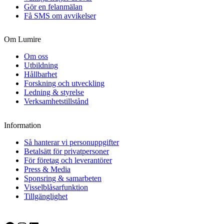
Gör en felanmälan
Få SMS om avvikelser
Om Lumire
Om oss
Utbildning
Hållbarhet
Forskning och utveckling
Ledning & styrelse
Verksamhetstillstånd
Information
Så hanterar vi personuppgifter
Betalsätt för privatpersoner
För företag och leverantörer
Press & Media
Sponsring & samarbeten
Visselblåsarfunktion
Tillgänglighet