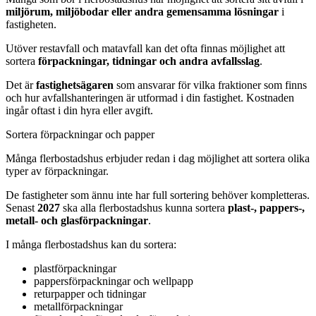
miljörum, miljöbodar eller andra gemensamma lösningar
i
fastigheten.
Utöver restavfall och matavfall kan det ofta finnas möjlighet att
sortera
förpackningar, tidningar och andra avfallsslag
.
Det är
fastighetsägaren
som ansvarar för vilka fraktioner som finns
och hur avfallshanteringen är utformad i din fastighet. Kostnaden
ingår oftast i din hyra eller avgift.
Sortera förpackningar och papper
Många flerbostadshus erbjuder redan i dag möjlighet att sortera olika
typer av förpackningar.
De fastigheter som ännu inte har full sortering behöver kompletteras.
Senast
2027
ska alla flerbostadshus kunna sortera
plast‑, pappers‑,
metall‑ och glasförpackningar
.
I många flerbostadshus kan du sortera:
plastförpackningar
pappersförpackningar och wellpapp
returpapper och tidningar
metallförpackningar