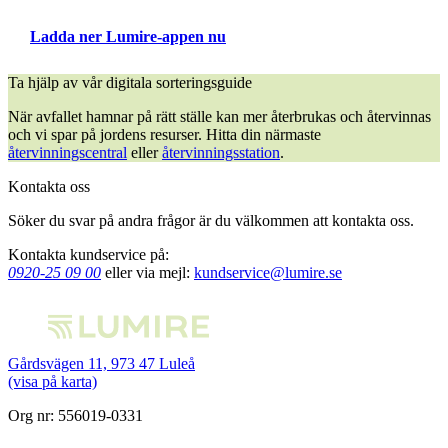
Ladda ner Lumire-appen nu
Ta hjälp av vår digitala sorteringsguide
När avfallet hamnar på rätt ställe kan mer återbrukas och återvinnas
och vi spar på jordens resurser. Hitta din närmaste
återvinningscentral
eller
återvinningsstation
.
Kontakta oss
Söker du svar på andra frågor är du välkommen att kontakta oss.
Kontakta kundservice på:
0920-25 09 00
eller via mejl:
kundservice@lumire.se
Gårdsvägen 11, 973 47 Luleå
(visa på karta)
Org nr: 556019-0331