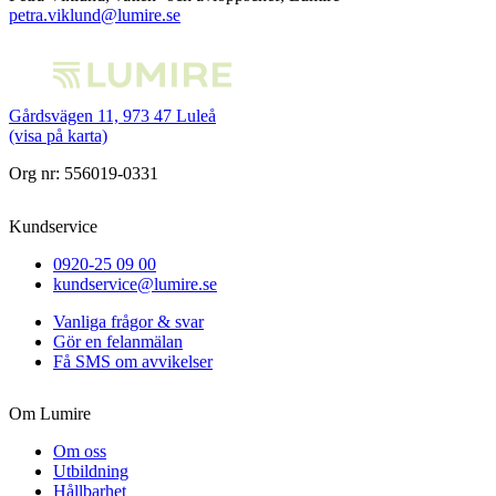
petra.viklund@lumire.se
Gårdsvägen 11, 973 47 Luleå
(visa på karta)
Org nr: 556019-0331
Kundservice
0920-25 09 00
kundservice@lumire.se
Vanliga frågor & svar
Gör en felanmälan
Få SMS om avvikelser
Om Lumire
Om oss
Utbildning
Hållbarhet