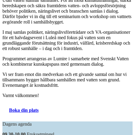
Utan vatten stannar samhället. För att möta klimatutmaningar, stärka
beredskapen och säkra framtidens vatten- och avloppsförsörjning
behöver politiken, näringslivet och branschen samlas i dialog.
Därför bjuder vi in dig till ett seminarium och workshop om vattnets
avgörande roll i samhällsbygget.
I maj samlas politiker, näringslivsföreträdare och VA-organisationer
för ett halvdagsevent i Luleå med fokus på vatten som en
grundläggande förutsättning för industri, välfärd, krisberedskap och
ett robust samhälle – i dag och i framtiden.
Programmet arrangeras av Lumire i samarbete med Svenskt Vatten
och kombinerar kunskapspass med gemensam dialog.
Vi ser fram emot din medverkan och ett givande samtal om hur vi
tillsammans bygger hållbara samhällen med vatten som grund.
Evenemanget är kostnadsfritt.
Varmt välkommen!
Boka din plats
Dagens agenda
09.30-10.00
Frukostmingel