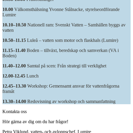
10.00
Välkomsthälsning Yvonne Stålnacke, styrelseordförande
Lumire
10.10–10.50
Nationell ram: Svenskt Vatten – Samhällen byggs av
vatten
10.50–11.15
Luleå – vatten som motor och flaskhals (Lumire)
11.15–11.40
Boden – tillväxt, beredskap och samverkan (VA i
Boden)
11.40–12.00
Samtal på scen: Från strategi till verklighet
12.00-12.45
Lunch
12.45–13.30
Workshop: Gemensamt ansvar för vattenfrågorna
framåt
13.30–14.00
Redovisning av workshop och sammanfattning
Kontakta oss
Hör gärna av dig om du har frågor!
Petra Viklund, vatten- och avloppschef, Lumire