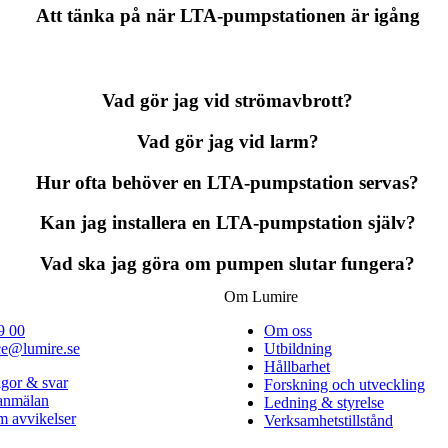
Att tänka på när LTA-pumpstationen är igång
Vad gör jag vid strömavbrott?
Vad gör jag vid larm?
Hur ofta behöver en LTA-pumpstation servas?
Kan jag installera en LTA-pumpstation själv?
Vad ska jag göra om pumpen slutar fungera?
Om Lumire
9 00
Om oss
ce@lumire.se
Utbildning
Hållbarhet
ågor & svar
Forskning och utveckling
lanmälan
Ledning & styrelse
 avvikelser
Verksamhetstillstånd