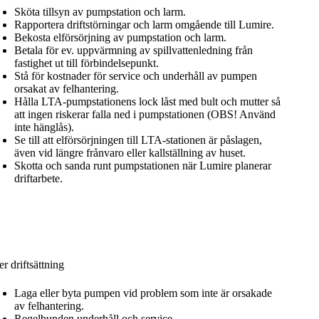
Sköta tillsyn av pumpstation och larm.
Rapportera driftstörningar och larm omgående till Lumire.
Bekosta elförsörjning av pumpstation och larm.
Betala för ev. uppvärmning av spillvattenledning från
fastighet ut till förbindelsepunkt.
Stå för kostnader för service och underhåll av pumpen
orsakat av felhantering.
Hålla LTA-pumpstationens lock låst med bult och mutter så
att ingen riskerar falla ned i pumpstationen (OBS! Använd
inte hänglås).
Se till att elförsörjningen till LTA-stationen är påslagen,
även vid längre frånvaro eller kallställning av huset.
Skotta och sanda runt pumpstationen när Lumire planerar
driftarbete.
er driftsättning
Laga eller byta pumpen vid problem som inte är orsakade
av felhantering.
Regelbunden underhåll och service.