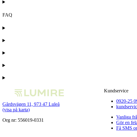
FAQ
Kundservice
0920-25 0
Gårdsvägen 11, 973 47 Luleå
kundservi
(visa på karta)
Vanliga fr
Org nr: 556019-0331
Gör en fe
Få SMS om