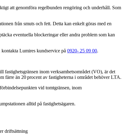
 viktigt att genomföra regelbunden rengöring och underhåll. Som
tionen från smuts och fett. Detta kan enkelt göras med en
upptäcka eventuella blockeringar eller andra problem som kan
du kontakta Lumires kundservice på
0920- 25 09 00
.
ll fastighetsgränsen inom verksamhetsområdet (VO), är det
om färre än 20 procent av fastigheterna i området behöver LTA.
 förbindelsepunkten vid tomtgränsen, inom
mpstationen alltid på fastighetsägaren.
er driftsättning