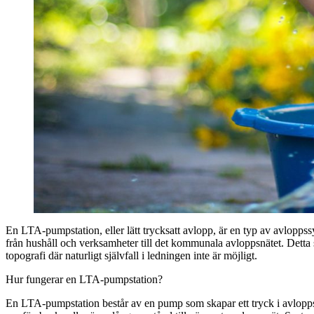
En LTA-pumpstation, eller lätt trycksatt avlopp, är en typ av avloppss
från hushåll och verksamheter till det kommunala avloppsnätet. Detta
topografi där naturligt självfall i ledningen inte är möjligt.
Hur fungerar en LTA-pumpstation?
En LTA-pumpstation består av en pump som skapar ett tryck i avloppsrö