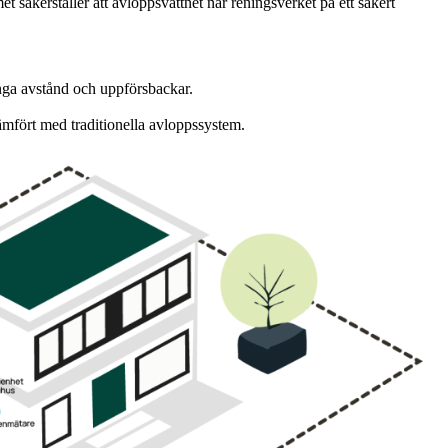
t säkerställer att avloppsvattnet når reningsverket på ett säkert
nga avstånd och uppförsbackar.
mfört med traditionella avloppssystem.