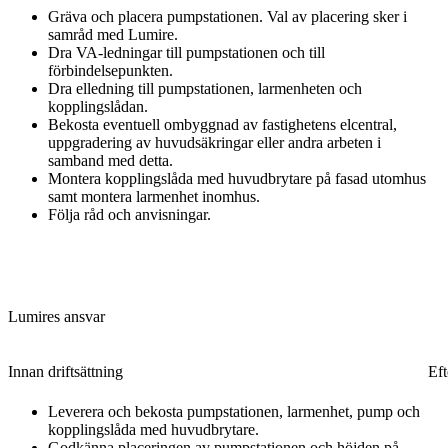
Gräva och placera pumpstationen. Val av placering sker i
samråd med Lumire.
Dra VA-ledningar till pumpstationen och till
förbindelsepunkten.
Dra elledning till pumpstationen, larmenheten och
kopplingslådan.
Bekosta eventuell ombyggnad av fastighetens elcentral,
uppgradering av huvudsäkringar eller andra arbeten i
samband med detta.
Montera kopplingslåda med huvudbrytare på fasad utomhus
samt montera larmenhet inomhus.
Följa råd och anvisningar.
Lumires ansvar
Innan driftsättning
Eft
Leverera och bekosta pumpstationen, larmenhet, pump och
kopplingslåda med huvudbrytare.
Godkänna placeringen av pumpstationen och höjden på