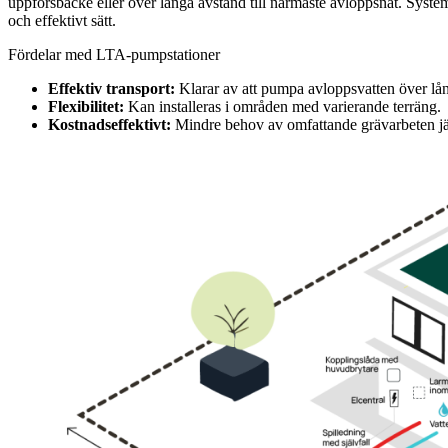
uppförsbacke eller över långa avstånd till närmaste avloppsnät. Systeme
och effektivt sätt.
Fördelar med LTA-pumpstationer
Effektiv transport:
Klarar av att pumpa avloppsvatten över lå
Flexibilitet:
Kan installeras i områden med varierande terräng.
Kostnadseffektivt:
Mindre behov av omfattande grävarbeten jä