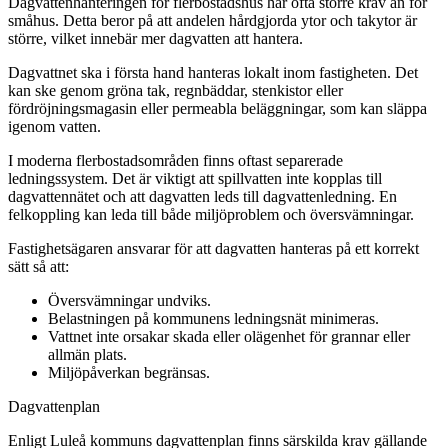
Dagvattenhanteringen för flerbostadshus har ofta större krav än för
småhus. Detta beror på att andelen hårdgjorda ytor och takytor är
större, vilket innebär mer dagvatten att hantera.
Dagvattnet ska i första hand hanteras lokalt inom fastigheten. Det
kan ske genom gröna tak, regnbäddar, stenkistor eller
fördröjningsmagasin eller permeabla beläggningar, som kan släppa
igenom vatten.
I moderna flerbostadsområden finns oftast separerade
ledningssystem. Det är viktigt att spillvatten inte kopplas till
dagvattennätet och att dagvatten leds till dagvattenledning. En
felkoppling kan leda till både miljöproblem och översvämningar.
Fastighetsägaren ansvarar för att dagvatten hanteras på ett korrekt
sätt så att:
Översvämningar undviks.
Belastningen på kommunens ledningsnät minimeras.
Vattnet inte orsakar skada eller olägenhet för grannar eller
allmän plats.
Miljöpåverkan begränsas.
Dagvattenplan
Enligt Luleå kommuns dagvattenplan finns särskilda krav gällande