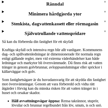
Ränndal
Minimera hårdgjorda ytor
Stenkista, dagvattenkassett eller rörmagasin
Självutrullande vattenspridare
Så kan du förbereda din fastighet för ett skyfall
Kraftiga skyfall och intensiva regn blir allt vanligare. Kommunens
dag- och spillvattenledningar är dimensionerade för normala regn
enligt gällande regler, men vid extrema väderhändelser kan både
ledningar och markytor bli översvämmade. Då finns risk att vatten
tränger in genom golvbrunnar, avloppsanslutningar eller sprickor i
källarväggar och golv.
Som fastighetsägare är du huvudansvarig för att skydda din fastighet
mot översvämningar. Genom att vara förberedd och vidta rätt
åtgärder i förväg kan du minska risken för att vatten tränger in i
huset och orsakar skador.
Håll avvattningsvägar öppna:
Rensa takrännor, stuprör,
lövsilar och brunnar regelbundet från löv, smuts, is och snö.