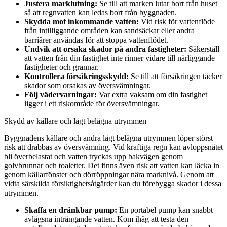
Justera marklutning:
Se till att marken lutar bort från huset
så att regnvatten kan ledas bort från byggnaden.
Skydda mot inkommande vatten:
Vid risk för vattenflöde
från intilliggande områden kan sandsäckar eller andra
barriärer användas för att stoppa vattenflödet.
Undvik att orsaka skador på andra fastigheter:
Säkerställ
att vatten från din fastighet inte rinner vidare till närliggande
fastigheter och grannar.
Kontrollera försäkringsskydd:
Se till att försäkringen täcker
skador som orsakas av översvämningar.
Följ vädervarningar:
Var extra vaksam om din fastighet
ligger i ett riskområde för översvämningar.
Skydd av källare och lågt belägna utrymmen
Byggnadens källare och andra lågt belägna utrymmen löper störst
risk att drabbas av översvämning. Vid kraftiga regn kan avloppsnätet
bli överbelastat och vatten tryckas upp bakvägen genom
golvbrunnar och toaletter. Det finns även risk att vatten kan läcka in
genom källarfönster och dörröppningar nära marknivå. Genom att
vidta särskilda försiktighetsåtgärder kan du förebygga skador i dessa
utrymmen.
Skaffa en dränkbar pump:
En portabel pump kan snabbt
avlägsna inträngande vatten. Kom ihåg att testa den