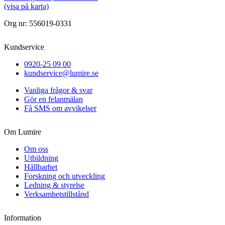
(visa på karta)
Org nr: 556019-0331
Kundservice
0920-25 09 00
kundservice@lumire.se
Vanliga frågor & svar
Gör en felanmälan
Få SMS om avvikelser
Om Lumire
Om oss
Utbildning
Hållbarhet
Forskning och utveckling
Ledning & styrelse
Verksamhetstillstånd
Information