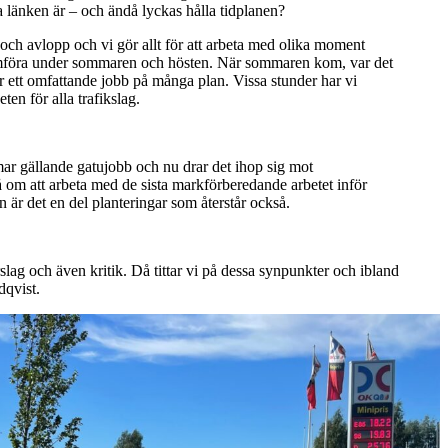
tra länken är – och ändå lyckas hålla tidplanen?
n och avlopp och vi gör allt för att arbeta med olika moment
enomföra under sommaren och hösten. När sommaren kom, var det
r ett omfattande jobb på många plan. Vissa stunder har vi
en för alla trafikslag.
mar gällande gatujobb och nu drar det ihop sig mot
så om att arbeta med de sista markförberedande arbetet inför
an är det en del planteringar som återstår också.
lag och även kritik. Då tittar vi på dessa synpunkter och ibland
dqvist.