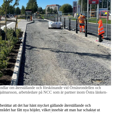
andlar om återställande och förskönande vid Örnäsrondellen och
 Hjalmarsson, arbetsledare på NCC som är partner inom Östra länken-
berättar att det har hänt mycket gällande återställande och
det har fått nya höjder, vilket innebär att man har schaktat ut