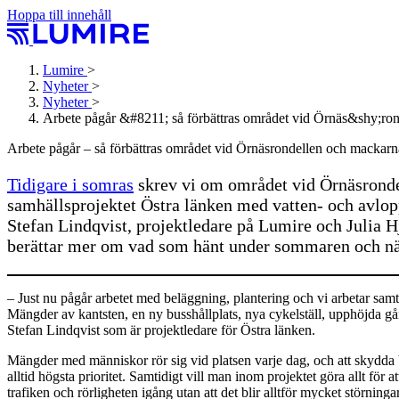
Hoppa till innehåll
Lumire
>
Nyheter
>
Nyheter
>
Arbete pågår &#8211; så förbättras området vid Örnäs&shy;ro
Arbete pågår – så förbättras området vid Örnäs­rondellen och mackarn
Tidigare i somras
skrev vi om området vid Örnäsrondel
samhällsprojektet Östra länken med vatten- och avlopps
Stefan Lindqvist, projektledare på Lumire och Julia 
berättar mer om vad som hänt under sommaren och när
– Just nu pågår arbetet med beläggning, plantering och vi arbetar samti
Mängder av kantsten, en ny busshållplats, nya cykelställ, upphöjda gån
Stefan Lindqvist som är projektledare för Östra länken.
Mängder med människor rör sig vid platsen varje dag, och att skydda 
alltid högsta prioritet. Samtidigt vill man inom projektet göra allt för 
trafiken och rörligheten igång utan att det blir alltför mycket störninga