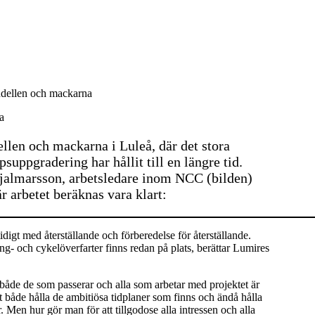
ndellen och mackarna
a
len och mackarna i Luleå, där det stora
uppgradering har hållit till en längre tid.
Hjalmarsson, arbetsledare inom NCC (bilden)
 arbetet beräknas vara klart:
digt med återställande och förberedelse för återställande.
g- och cykelöverfarter finns redan på plats, berättar Lumires
både de som passerar och alla som arbetar med projektet är
att både hålla de ambitiösa tidplaner som finns och ändå hålla
r. Men hur gör man för att tillgodose alla intressen och alla