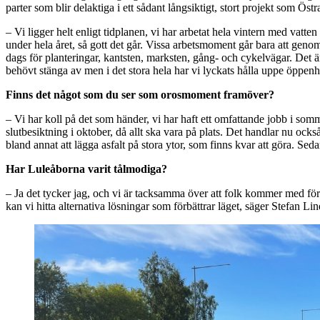
parter som blir delaktiga i ett sådant långsiktigt, stort projekt som Ös
– Vi ligger helt enligt tidplanen, vi har arbetat hela vintern med vatte
under hela året, så gott det går. Vissa arbetsmoment går bara att g
dags för planteringar, kantsten, marksten, gång- och cykelvägar. Det ä
behövt stänga av men i det stora hela har vi lyckats hålla uppe öppenhet
Finns det något som du ser som orosmoment framöver?
– Vi har koll på det som händer, vi har haft ett omfattande jobb i som
slutbesiktning i oktober, då allt ska vara på plats. Det handlar nu ock
bland annat att lägga asfalt på stora ytor, som finns kvar att göra. Sed
Har Luleåborna varit tålmodiga?
– Ja det tycker jag, och vi är tacksamma över att folk kommer med förs
kan vi hitta alternativa lösningar som förbättrar läget, säger Stefan Lin