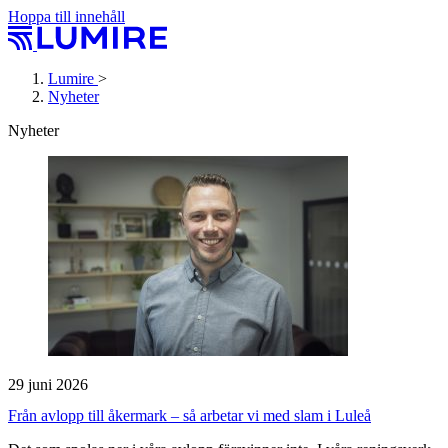
Hoppa till innehåll
Lumire
>
Nyheter
Nyheter
29 juni 2026
Från avlopp till åkermark – så arbetar vi med slam i Luleå