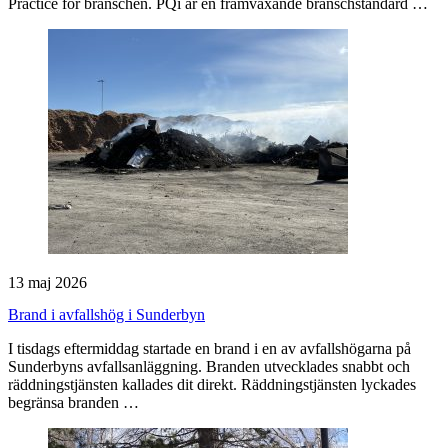
Practice för branschen. PQi är en framväxande branschstandard …
13 maj 2026
Brand i avfallshög i Sunderbyn
I tisdags eftermiddag startade en brand i en av avfallshögarna på
Sunderbyns avfallsanläggning. Branden utvecklades snabbt och
räddningstjänsten kallades dit direkt. Räddningstjänsten lyckades
begränsa branden …