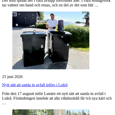
Det som spolas ner i våra avlopp försvinner inte. I våra reningsverk
tas vattnet om hand och renas, och en del av det som blir …
25 juni 2026
Nytt sätt att samla in avfall införs i Luleå
Från den 17 augusti inför Lumire ett nytt sätt att samla in avfall i
Luleå. Förändringen innebär att alla villahushåll får två nya kärl och
…