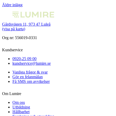
Inläggsnavigering
Äldre inlägg
Gårdsvägen 11, 973 47 Luleå
(visa på karta)
Org nr: 556019-0331
Kundservice
0920-25 09 00
kundservice@lumire.se
Vanliga frågor & svar
Gör en felanmälan
Få SMS om avvikelser
Om Lumire
Om oss
Utbildning
Hållbarhet