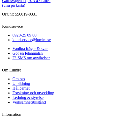
Gårdsvägen 11, 973 47 Luleå
(visa på karta)
Org nr: 556019-0331
Kundservice
0920-25 09 00
kundservice@lumire.se
Vanliga frågor & svar
Gör en felanmälan
Få SMS om avvikelser
Om Lumire
Om oss
Utbildning
Hållbarhet
Forskning och utveckling
Ledning & styrelse
Verksamhetstillstånd
Information