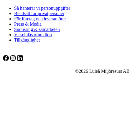
Så hanterar vi personuppgifter
Betalsätt för privatpersoner
För företag och leverantörer
Press & Media
Sponsring & samarbeten
Visselblåsarfunktion
Tillgänglighet
Facebook
Instagram
LinkedIn
©2026 Luleå Miljöresurs AB