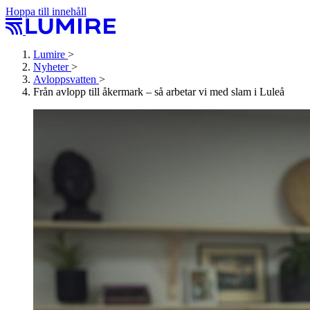
Hoppa till innehåll
Lumire
>
Nyheter
>
Avloppsvatten
>
Från avlopp till åkermark – så arbetar vi med slam i Luleå