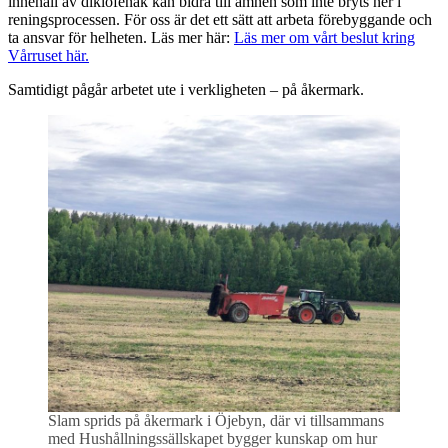
innehåll av diklofenak kan bidra till ämnen som inte bryts ner i
reningsprocessen. För oss är det ett sätt att arbeta förebyggande och
ta ansvar för helheten. Läs mer här:
Läs mer om vårt beslut kring
Vårruset här.
Samtidigt pågår arbetet ute i verkligheten – på åkermark.
Slam sprids på åkermark i Öjebyn, där vi tillsammans
med Hushållningssällskapet bygger kunskap om hur