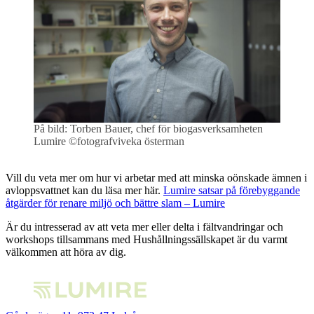
På bild: Torben Bauer, chef för biogasverksamheten
Lumire ©fotografviveka österman
Vill du veta mer om hur vi arbetar med att minska oönskade ämnen i
avloppsvattnet kan du läsa mer här.
Lumire satsar på förebyggande
åtgärder för renare miljö och bättre slam – Lumire
Är du intresserad av att veta mer eller delta i fältvandringar och
workshops tillsammans med Hushållningssällskapet är du varmt
välkommen att höra av dig.