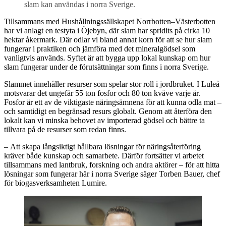
slam kan användas i norra Sverige.
Tillsammans med Hushållningssällskapet Norrbotten–Västerbotten
har vi anlagt en testyta i Öjebyn, där slam har spridits på cirka 10
hektar åkermark. Där odlar vi bland annat korn för att se hur slam
fungerar i praktiken och jämföra med det mineralgödsel som
vanligtvis används. Syftet är att bygga upp lokal kunskap om hur
slam fungerar under de förutsättningar som finns i norra Sverige.
Slammet innehåller resurser som spelar stor roll i jordbruket. I Luleå
motsvarar det ungefär 55 ton fosfor och 80 ton kväve varje år.
Fosfor är ett av de viktigaste näringsämnena för att kunna odla mat –
och samtidigt en begränsad resurs globalt. Genom att återföra den
lokalt kan vi minska behovet av importerad gödsel och bättre ta
tillvara på de resurser som redan finns.
– Att skapa långsiktigt hållbara lösningar för näringsåterföring
kräver både kunskap och samarbete. Därför fortsätter vi arbetet
tillsammans med lantbruk, forskning och andra aktörer – för att hitta
lösningar som fungerar här i norra Sverige säger Torben Bauer, chef
för biogasverksamheten Lumire.