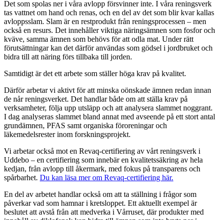
Det som spolas ner i våra avlopp försvinner inte. I våra reningsverk
tas vattnet om hand och renas, och en del av det som blir kvar kallas
avloppsslam. Slam är en restprodukt från reningsprocessen – men
också en resurs. Det innehåller viktiga näringsämnen som fosfor och
kväve, samma ämnen som behövs för att odla mat. Under rätt
förutsättningar kan det därför användas som gödsel i jordbruket och
bidra till att näring förs tillbaka till jorden.
Samtidigt är det ett arbete som ställer höga krav på kvalitet.
Därför arbetar vi aktivt för att minska oönskade ämnen redan innan
de når reningsverket. Det handlar både om att ställa krav på
verksamheter, följa upp utsläpp och att analysera slammet noggrant.
I dag analyseras slammet bland annat med avseende på ett stort antal
grundämnen, PFAS samt organiska föroreningar och
läkemedelsrester inom forskningsprojekt.
Vi arbetar också mot en Revaq‑certifiering av vårt reningsverk i
Uddebo – en certifiering som innebär en kvalitetssäkring av hela
kedjan, från avlopp till åkermark, med fokus på transparens och
spårbarhet.
Du kan läsa mer om Revaq-certifiering här.
En del av arbetet handlar också om att ta ställning i frågor som
påverkar vad som hamnar i kretsloppet. Ett aktuellt exempel är
beslutet att avstå från att medverka i Vårruset, där produkter med