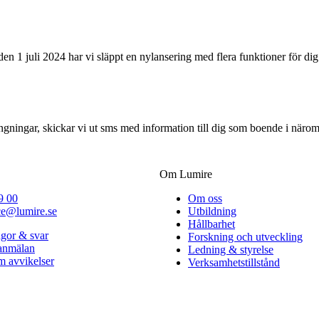
en 1 juli 2024 har vi släppt en nylansering med flera funktioner för 
ngningar, skickar vi ut sms med information till dig som boende i närom
Om Lumire
9 00
Om oss
ce@lumire.se
Utbildning
Hållbarhet
ågor & svar
Forskning och utveckling
lanmälan
Ledning & styrelse
 avvikelser
Verksamhetstillstånd