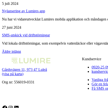
5 juli 2024
Nylansering av Lumires app
Nu har vi vidareutvecklat Lumires mobila applikation och måndagen d
27 juni 2024
SMS-utskick vid driftstörningar
Vid lokala driftstörningar, som exempelvis vattenläckor eller vägavstä
Inläggsnavigering
Äldre inlägg
Kundservice
0920-25 0
Gårdsvägen 11, 973 47 Luleå
kundservi
(visa på karta)
Vanliga fr
Org nr: 556019-0331
Gör en fe
Få SMS om
Facebook
Instagram
LinkedIn