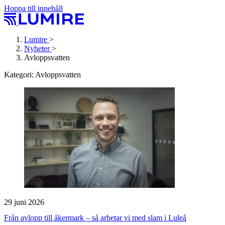
Hoppa till innehåll
Lumire
>
Nyheter
>
Avloppsvatten
Kategori:
Avloppsvatten
29 juni 2026
Från avlopp till åkermark – så arbetar vi med slam i Luleå