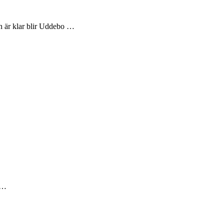
gen är klar blir Uddebo …
r …