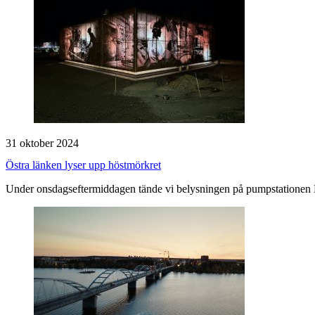
31 oktober 2024
Östra länken lyser upp höstmörkret
Under onsdagseftermiddagen tände vi belysningen på pumpstationen 