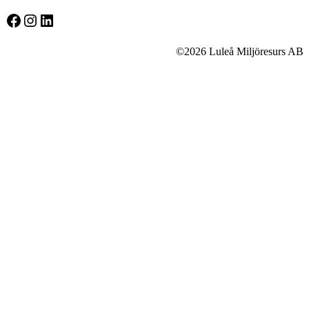
Facebook
Instagram
LinkedIn
©2026 Luleå Miljöresurs AB