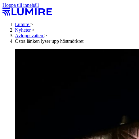
Hoppa till innehåll
Lumire
>
Nyheter
>
Avloppsvatten
>
Östra länken lyser upp höstmörkret