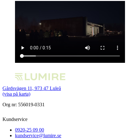
Gårdsvägen 11, 973 47 Luleå
(visa på karta)
Org nr: 556019-0331
Kundservice
0920-25 09 00
kundservice@lumire.se