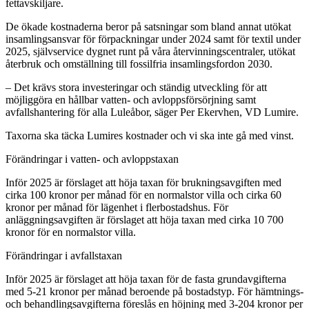
fettavskiljare.
De ökade kostnaderna beror på satsningar som bland annat utökat
insamlingsansvar för förpackningar under 2024 samt för textil under
2025, självservice dygnet runt på våra återvinningscentraler, utökat
återbruk och omställning till fossilfria insamlingsfordon 2030.
– Det krävs stora investeringar och ständig utveckling för att
möjliggöra en hållbar vatten- och avloppsförsörjning samt
avfallshantering för alla Luleåbor, säger Per Ekervhen, VD Lumire.
Taxorna ska täcka Lumires kostnader och vi ska inte gå med vinst.
Förändringar i vatten- och avloppstaxan
Inför 2025 är förslaget att höja taxan för brukningsavgiften med
cirka 100 kronor per månad för en normalstor villa och cirka 60
kronor per månad för lägenhet i flerbostadshus. För
anläggningsavgiften är förslaget att höja taxan med cirka 10 700
kronor för en normalstor villa.
Förändringar i avfallstaxan
Inför 2025 är förslaget att höja taxan för de fasta grundavgifterna
med 5-21 kronor per månad beroende på bostadstyp. För hämtnings-
och behandlingsavgifterna föreslås en höjning med 3-204 kronor per