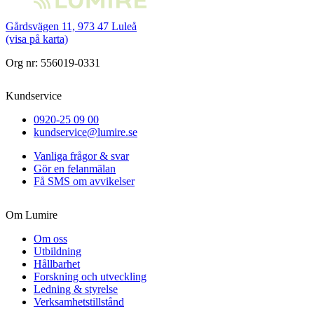
Gårdsvägen 11, 973 47 Luleå
(visa på karta)
Org nr: 556019-0331
Kundservice
0920-25 09 00
kundservice@lumire.se
Vanliga frågor & svar
Gör en felanmälan
Få SMS om avvikelser
Om Lumire
Om oss
Utbildning
Hållbarhet
Forskning och utveckling
Ledning & styrelse
Verksamhetstillstånd