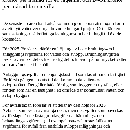
per månad för en villa.
De senaste tio åren har Luleå kommun gjort stora satsningar i form
av ett nytt vattenverk, nya huvudledningar i projekt Östra länken
samt satsningar på befintliga ledningar som har bidragit till ökade
kostnader.
För 2025 föreslår vi därför en höjning av både bruknings- och
anläggningsavgifterna för vatten och avlopp. Brukningsavgiften
består av en fast del och en rörlig del och beror på hur mycket vatten
som används i ett hushåll.
Anläggningsavgift är en engångskostnad som tas ut när en fastighet
för första gången ansluts till det kommunala vatten- och
avloppsnätet. Det gäller både för dig som bygger en ny villa, eller
för den som har en fastighet i ett område där kommunalt vatten och
avlopp byggs ut.
För avfallstaxan föreslår vi att delar av den höjs för 2025.
Avfallstaxan består av många delar, men de avgifter som påverkas
av förslaget är de fasta grundavgifterna, hämtnings- och
behandlingsavgifterna (till exempel mat- och restavfall) samt
avgifterna för avfall från enskilda avloppsanläggningar och