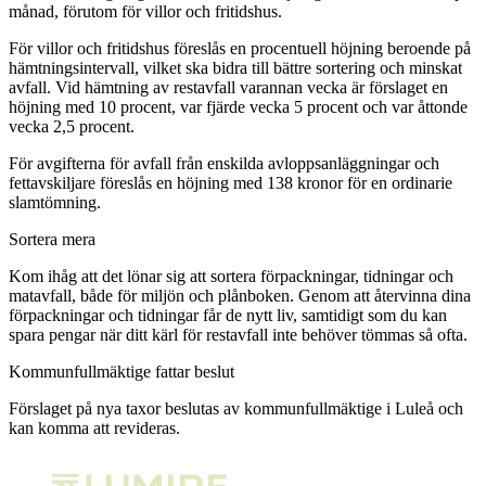
månad, förutom för villor och fritidshus.
För villor och fritidshus föreslås en procentuell höjning beroende på
hämtningsintervall, vilket ska bidra till bättre sortering och minskat
avfall. Vid hämtning av restavfall varannan vecka är förslaget en
höjning med 10 procent, var fjärde vecka 5 procent och var åttonde
vecka 2,5 procent.
För avgifterna för avfall från enskilda avloppsanläggningar och
fettavskiljare föreslås en höjning med 138 kronor för en ordinarie
slamtömning.
Sortera mera
Kom ihåg att det lönar sig att sortera förpackningar, tidningar och
matavfall, både för miljön och plånboken. Genom att återvinna dina
förpackningar och tidningar får de nytt liv, samtidigt som du kan
spara pengar när ditt kärl för restavfall inte behöver tömmas så ofta.
Kommunfullmäktige fattar beslut
Förslaget på nya taxor beslutas av kommunfullmäktige i Luleå och
kan komma att revideras.