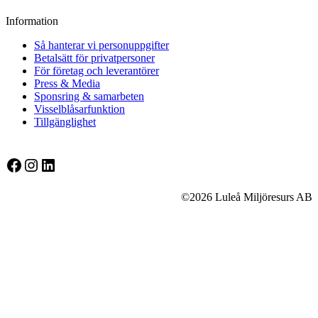
Information
Så hanterar vi personuppgifter
Betalsätt för privatpersoner
För företag och leverantörer
Press & Media
Sponsring & samarbeten
Visselblåsarfunktion
Tillgänglighet
Facebook
Instagram
LinkedIn
©2026 Luleå Miljöresurs AB