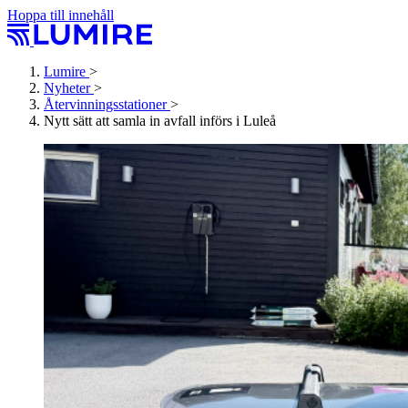
Hoppa till innehåll
Lumire
>
Nyheter
>
Återvinningsstationer
>
Nytt sätt att samla in avfall införs i Luleå