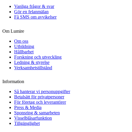
Vanliga frågor & svar
Gör en felanmälan
Få SMS om avvikelser
Om Lumire
Om oss
Utbildning
Hållbarhet
Forskning och utveckling
Ledning & styrelse
Verksamhetstillstånd
Information
Så hanterar vi personuppgifter
Betalsätt för privatpersoner
För företag och leverantörer
Press & Media
Sponsring & samarbeten
Visselblåsarfunktion
Tillgänglighet