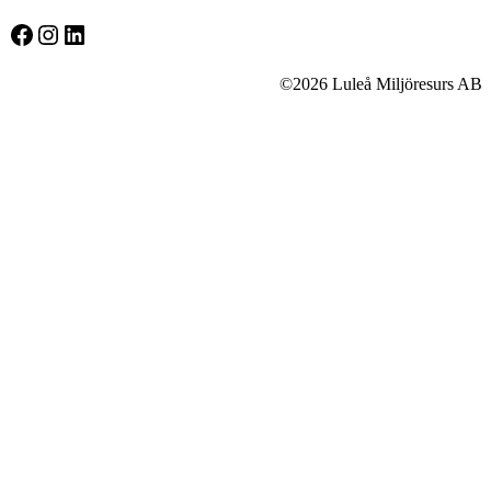
Facebook
Instagram
LinkedIn
©2026 Luleå Miljöresurs AB