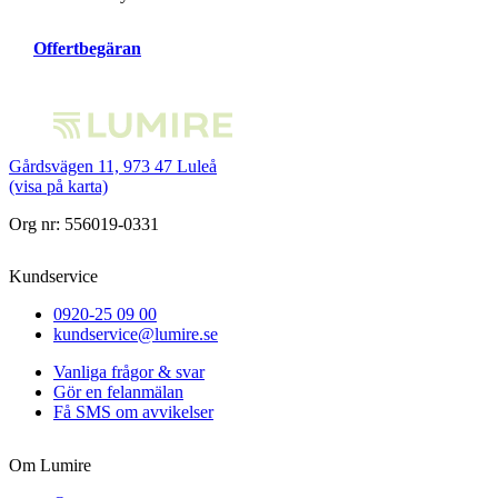
Offertbegäran
Gårdsvägen 11, 973 47 Luleå
(visa på karta)
Org nr: 556019-0331
Kundservice
0920-25 09 00
kundservice@lumire.se
Vanliga frågor & svar
Gör en felanmälan
Få SMS om avvikelser
Om Lumire