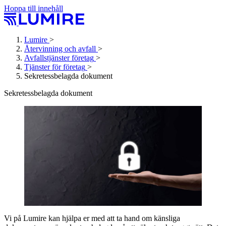
Hoppa till innehåll
Lumire
>
Återvinning och avfall
>
Avfallstjänster företag
>
Tjänster för företag
>
Sekretessbelagda dokument
Sekretessbelagda dokument
Vi på Lumire kan hjälpa er med att ta hand om känsliga