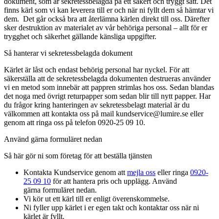
dokument, som är sekretessbelagda på ett säkert och tryggt sätt. Det
finns kärl som vi kan leverera till er och när ni fyllt dem så hämtar vi
dem. Det går också bra att återlämna kärlen direkt till oss. Därefter
sker destruktion av materialet av vår behöriga personal – allt för er
trygghet och säkerhet gällande känsliga uppgifter.
Så hanterar vi sekretessbelagda dokument
Kärlet är låst och endast behörig personal har nyckel. För att
säkerställa att de sekretessbelagda dokumenten destrueras använder
vi en metod som innebär att pappren strimlas hos oss. Sedan blandas
det noga med övrigt returpapper som sedan blir till nytt papper. Har
du frågor kring hanteringen av sekretessbelagt material är du
välkommen att kontakta oss på mail kundservice@lumire.se eller
genom att ringa oss på telefon 0920-25 09 10.
Använd gärna formuläret nedan
Så här gör ni som företag för att beställa tjänsten
Kontakta Kundservice genom att
mejla oss
eller ringa
0920-
25 09 10
för att hantera pris och upplägg. Använd
gärna formuläret nedan.
Vi kör ut ett kärl till er enligt överenskommelse.
Ni fyller upp kärlet i er egen takt och kontaktar oss när ni
kärlet är fyllt.