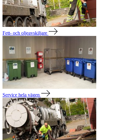
Fett- och oljeavskiljare
Service hela vägen