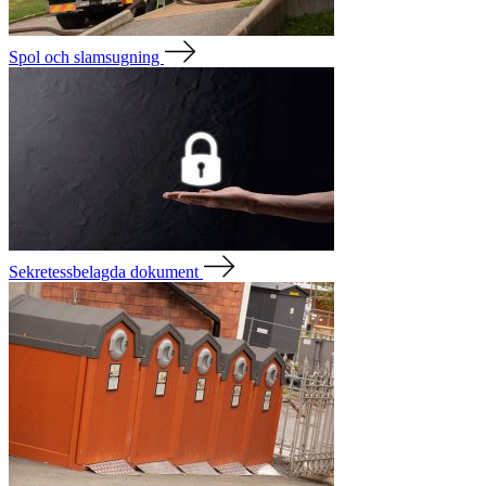
Spol och slamsugning
Sekretessbelagda dokument