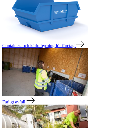
Container- och kärluthyrning för företag
Farligt avfall