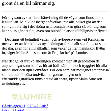
grönt då en bil närmar sig.
För dig som cyklar finns hänvisning till de vägar som finns inom
Kallkällan. Mjölkuddsberget påverkas inte alls, vilket gör att den
som vill röra sig i det sköna naturområdet kan göra så. För dig som
åker buss går det fint, även om busshållplatsen tillfälligtvis är flyttad.
– Det finns ett befintligt vatten- och avloppssystem vid Kallkällan
men vi ser att här behövs nya ledningar för att allt ska fungera som
det ska, även för ett Kallkällan som växer då fler människor flyttar
in, säger Malin Suneson som är Projektchef på Lumire.
När det gäller trafikplaneringen kommer man att genomföra de
anpassningar som behövs för att hålla säkerhet och trygghet för alla
människor och djur i området. För den som har möjlighet att anpassa
sin rutt och försöka undvika morgonrusningen och
eftermiddagstrafiken finns det tid att spara, tipsar Malin Suneson
avslutningsvis.
Gårdsvägen 11, 973 47 Luleå
(visa på karta)