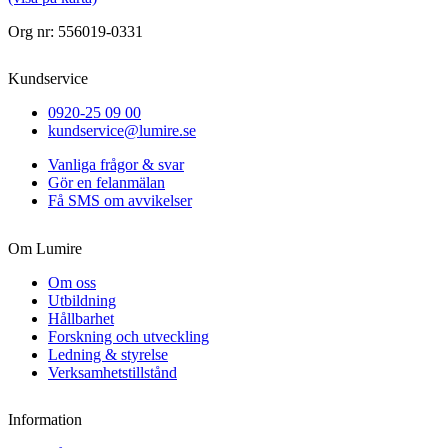
Org nr: 556019-0331
Kundservice
0920-25 09 00
kundservice@lumire.se
Vanliga frågor & svar
Gör en felanmälan
Få SMS om avvikelser
Om Lumire
Om oss
Utbildning
Hållbarhet
Forskning och utveckling
Ledning & styrelse
Verksamhetstillstånd
Information