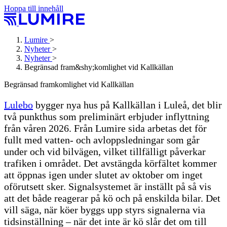
Hoppa till innehåll
Lumire
>
Nyheter
>
Nyheter
>
Begränsad fram&shy;komlighet vid Kallkällan
Begränsad fram­komlighet vid Kallkällan
Lulebo
bygger nya hus på Kallkällan i Luleå, det blir
två punkthus som preliminärt erbjuder inflyttning
från våren 2026. Från Lumire sida arbetas det för
fullt med vatten- och avloppsledningar som går
under och vid bilvägen, vilket tillfälligt påverkar
trafiken i området. Det avstängda körfältet kommer
att öppnas igen under slutet av oktober om inget
oförutsett sker. Signalsystemet är inställt på så vis
att det både reagerar på kö och på enskilda bilar. Det
vill säga, när köer byggs upp styrs signalerna via
tidsinställning – när det inte är kö slår det om till