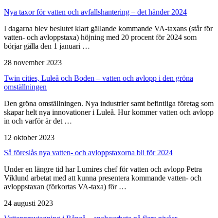
Nya taxor för vatten och avfalls­hantering – det händer 2024
I dagarna blev beslutet klart gällande kommande VA-taxans (står för
vatten- och avloppstaxa) höjning med 20 procent för 2024 som
börjar gälla den 1 januari …
28 november 2023
Twin cities, Luleå och Boden – vatten och avlopp i den gröna
omställningen
Den gröna omställningen. Nya industrier samt befintliga företag som
skapar helt nya innovationer i Luleå. Hur kommer vatten och avlopp
in och varför är det …
12 oktober 2023
Så föreslås nya vatten- och avlopps­taxorna bli för 2024
Under en längre tid har Lumires chef för vatten och avlopp Petra
Viklund arbetat med att kunna presentera kommande vatten- och
avloppstaxan (förkortas VA-taxa) för …
24 augusti 2023