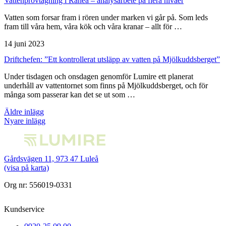
Vatten­provtagning i Råneå – analys­arbete på flera nivåer
Vatten som forsar fram i rören under marken vi går på. Som leds
fram till våra hem, våra kök och våra kranar – allt för …
14 juni 2023
Driftchefen: ”Ett kontrollerat utsläpp av vatten på Mjölkudds­berget”
Under tisdagen och onsdagen genomför Lumire ett planerat
underhåll av vattentornet som finns på Mjölkuddsberget, och för
många som passerar kan det se ut som …
Inläggsnavigering
Äldre inlägg
Nyare inlägg
Gårdsvägen 11, 973 47 Luleå
(visa på karta)
Org nr: 556019-0331
Kundservice