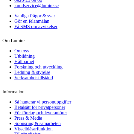
0920-25 09 00
kundservice@lumire.se
Vanliga frågor & svar
Gör en felanmälan
Få SMS om avvikelser
Om Lumire
Om oss
Utbildning
Hållbarhet
Forskning och utveckling
Ledning & styrelse
Verksamhetstillstånd
Information
Så hanterar vi personuppgifter
Betalsätt för privatpersoner
För företag och leverantörer
Press & Media
Sponsring & samarbeten
Visselblåsarfunktion