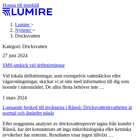
Hoppa till innehåll
Lumire
>
Nyheter
>
Dricksvatten
Kategori:
Dricksvatten
27 juni 2024
SMS-utskick vid driftstörningar
Vid lokala driftstörningar, som exempelvis vattenläckor eller
vägavstängningar, skickar vi ut sms med information till dig som
boende i närområdet. De allra flesta behöver inte …
1 mars 2024
Lugnande besked till invånarna i Råneå: Dricksvattenkvaliteten är
normal och åtgärder pågår
Efter noggranna analyser av dricksvattenprover tagna från kunder i
Råneå, har det konstaterats att inga mikrobiologiska eller kemiska
avvikelser har noterats. Resultaten visar ingen tillväxt …