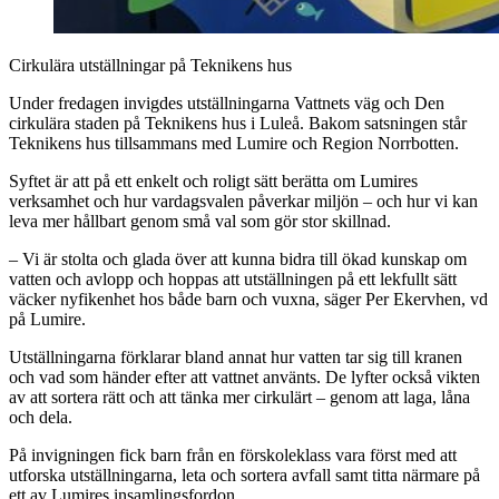
Cirkulära utställningar på Teknikens hus
Under fredagen invigdes utställningarna Vattnets väg och Den
cirkulära staden på Teknikens hus i Luleå. Bakom satsningen står
Teknikens hus tillsammans med Lumire och Region Norrbotten.
Syftet är att på ett enkelt och roligt sätt berätta om Lumires
verksamhet och hur vardagsvalen påverkar miljön – och hur vi kan
leva mer hållbart genom små val som gör stor skillnad.
– Vi är stolta och glada över att kunna bidra till ökad kunskap om
vatten och avlopp och hoppas att utställningen på ett lekfullt sätt
väcker nyfikenhet hos både barn och vuxna, säger Per Ekervhen, vd
på Lumire.
Utställningarna förklarar bland annat hur vatten tar sig till kranen
och vad som händer efter att vattnet använts. De lyfter också vikten
av att sortera rätt och att tänka mer cirkulärt – genom att laga, låna
och dela.
På invigningen fick barn från en förskoleklass vara först med att
utforska utställningarna, leta och sortera avfall samt titta närmare på
ett av Lumires insamlingsfordon.