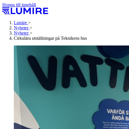
Hoppa till innehåll
Lumire
>
Nyheter
>
Nyheter
>
Cirkulära utställningar på Teknikens hus