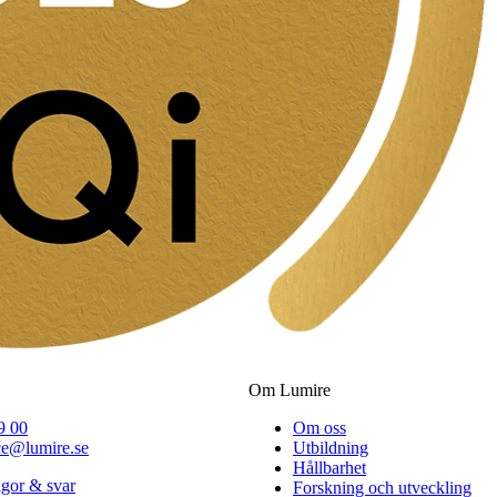
Om Lumire
9 00
Om oss
ce@lumire.se
Utbildning
Hållbarhet
ågor & svar
Forskning och utveckling