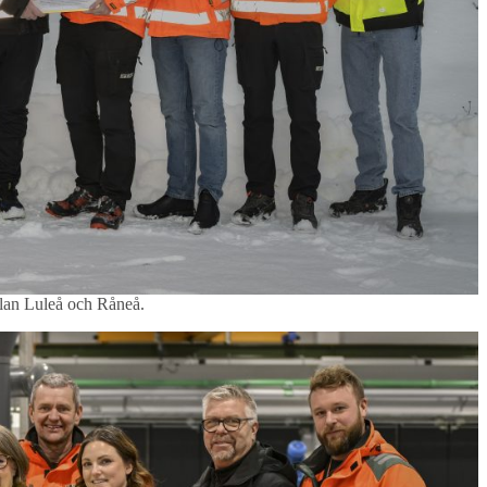
llan Luleå och Råneå.