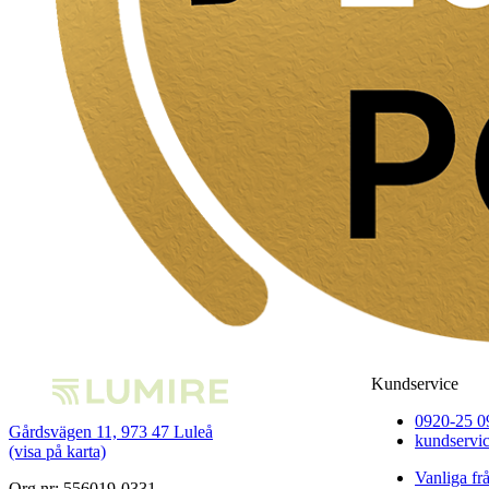
Kundservice
0920-25 0
Gårdsvägen 11, 973 47 Luleå
kundservi
(visa på karta)
Vanliga fr
Org nr: 556019-0331