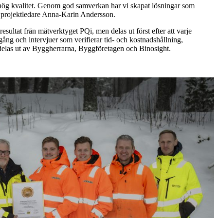
d hög kvalitet. Genom god samverkan har vi skapat lösningar som
ger projektledare Anna-Karin Andersson.
ltat från mätverktyget PQi, men delas ut först efter att varje
ng och intervjuer som verifierar tid- och kostnadshållning,
h delas ut av Byggherrarna, Byggföretagen och Binosight.