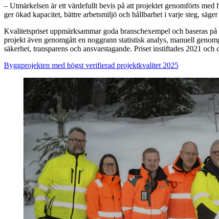
– Utmärkelsen är ett värdefullt bevis på att projektet genomförts me
ger ökad kapacitet, bättre arbetsmiljö och hållbarhet i varje steg, sä
Kvalitetspriset uppmärksammar goda branschexempel och baseras på resu
projekt även genomgått en noggrann statistisk analys, manuell genomgå
säkerhet, transparens och ansvarstagande. Priset instiftades 2021 oc
Byggprojekten med högst verifierad projektkvalitet 2025