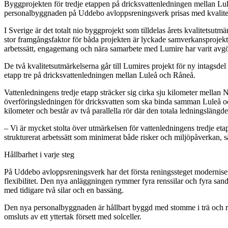
Byggprojekten för tredje etappen på dricksvattenledningen mellan Lu
personalbyggnaden på Uddebo avloppsreningsverk prisas med kvalitet
I Sverige är det totalt nio byggprojekt som tilldelas årets kvalitetsutm
stor framgångsfaktor för båda projekten är lyckade samverkansprojek
arbetssätt, engagemang och nära samarbete med Lumire har varit avgör
De två kvalitetsutmärkelserna går till Lumires projekt för ny intag
etapp tre på dricksvattenledningen mellan Luleå och Råneå.
Vattenledningens tredje etapp sträcker sig cirka sju kilometer mellan
överföringsledningen för dricksvatten som ska binda samman Luleå o
kilometer och består av två parallella rör där den totala ledningslängd
– Vi är mycket stolta över utmärkelsen för vattenledningens tredje eta
strukturerat arbetssätt som minimerat både risker och miljöpåverkan, 
Hållbarhet i varje steg
På Uddebo avloppsreningsverk har det första reningssteget moderniser
flexibilitet. Den nya anläggningen rymmer fyra renssilar och fyra sand
med tidigare två silar och en bassäng.
Den nya personalbyggnaden är hållbart byggd med stomme i trä och
omsluts av ett yttertak försett med solceller.