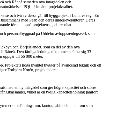
leå och Råneå samt den nya intagsdelen och
sutmärkelsen PQi – Utmärkt projektkvalitet.
ärkelse och två av dessa går till byggprojekt i Lumires regi. En
t tillsammans med Peab och deras underleverantörer. Deras
ande för att uppnå projektens goda resultat.
sdel och personalbyggnad på Uddebo avloppsreningsverk samt
 Nickbyn och Börjelslandet, som en del av den nya
ch Råneå. Den färdiga ledningen kommer sträcka sig 33
en uppgår till 66 000 meter.
pp. Projektets höga kvalitet bygger på avancerad teknik och ett
säger Torbjörn Norén, projektledare.
ats med en ny intagsdel som ger högre kapacitet och större
fångsbassänger, vilket är en tydlig kapacitetshöjning jämfört
 rymmer omklädningsrum, kontor, labb och lunchrum som