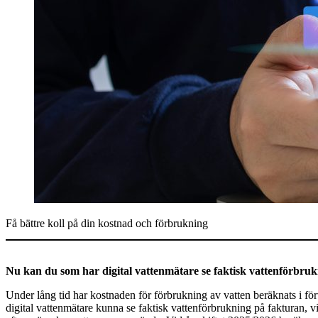
Få bättre koll på din kostnad och förbrukning
Nu kan du som har digital vattenmätare se faktisk vattenförbruk
Under lång tid har kostnaden för förbrukning av vatten beräknats i f
digital vattenmätare kunna se faktisk vattenförbrukning på fakturan, v