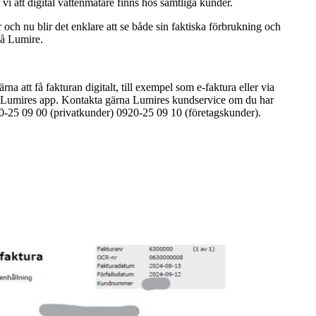
i att digital vattenmätare finns hos samtliga kunder.
 och nu blir det enklare att se både sin faktiska förbrukning och
på Lumire.
na att få fakturan digitalt, till exempel som e-faktura eller via
i Lumires app. Kontakta gärna Lumires kundservice om du har
20-25 09 00 (privatkunder) 0920-25 09 10 (företagskunder).