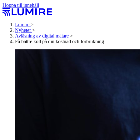
Hoppa till innehåll
Lumire
>
Nyheter
>
Avläsning av digital mätare
>
Få bättre koll på din kostnad och förbrukning