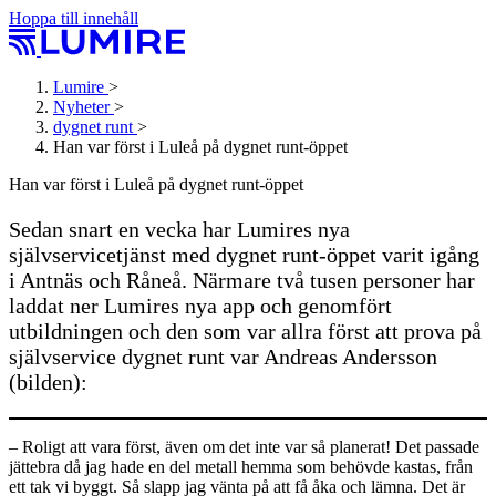
Hoppa till innehåll
Lumire
>
Nyheter
>
dygnet runt
>
Han var först i Luleå på dygnet runt-öppet
Han var först i Luleå på dygnet runt-öppet
Sedan snart en vecka har Lumires nya
självservicetjänst med dygnet runt-öppet varit igång
i Antnäs och Råneå. Närmare två tusen personer har
laddat ner Lumires nya app och genomfört
utbildningen och den som var allra först att prova på
självservice dygnet runt var Andreas Andersson
(bilden):
– Roligt att vara först, även om det inte var så planerat! Det passade
jättebra då jag hade en del metall hemma som behövde kastas, från
ett tak vi byggt. Så slapp jag vänta på att få åka och lämna. Det är