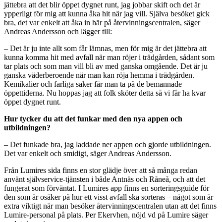
jättebra att det blir öppet dygnet runt, jag jobbar skift och det är
ypperligt för mig att kunna åka hit när jag vill. Själva besöket gick
bra, det var enkelt att åka in här på återvinningscentralen, säger
Andreas Andersson och lägger till:
– Det är ju inte allt som får lämnas, men för mig är det jättebra att
kunna komma hit med avfall när man röjer i trädgården, sådant som
tar plats och som man vill bli av med ganska omgående. Det är ju
ganska väderberoende när man kan röja hemma i trädgården.
Kemikalier och farliga saker får man ta på de bemannade
öppettiderna. Nu hoppas jag att folk sköter detta så vi får ha kvar
öppet dygnet runt.
Hur tycker du att det funkar med den nya appen och
utbildningen?
– Det funkade bra, jag laddade ner appen och gjorde utbildningen.
Det var enkelt och smidigt, säger Andreas Andersson.
Från Lumires sida finns en stor glädje över att så många redan
använt självservice-tjänsten i både Antnäs och Råneå, och att det
fungerat som förväntat. I Lumires app finns en sorteringsguide för
den som är osäker på hur ett visst avfall ska sorteras – något som är
extra viktigt när man besöker återvinningscentralen utan att det finns
Lumire-personal på plats. Per Ekervhen, nöjd vd på Lumire säger