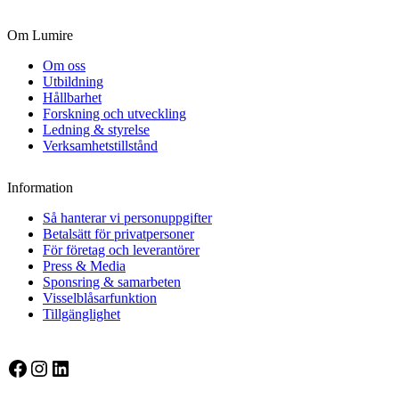
Om Lumire
Om oss
Utbildning
Hållbarhet
Forskning och utveckling
Ledning & styrelse
Verksamhetstillstånd
Information
Så hanterar vi personuppgifter
Betalsätt för privatpersoner
För företag och leverantörer
Press & Media
Sponsring & samarbeten
Visselblåsarfunktion
Tillgänglighet
Facebook
Instagram
LinkedIn