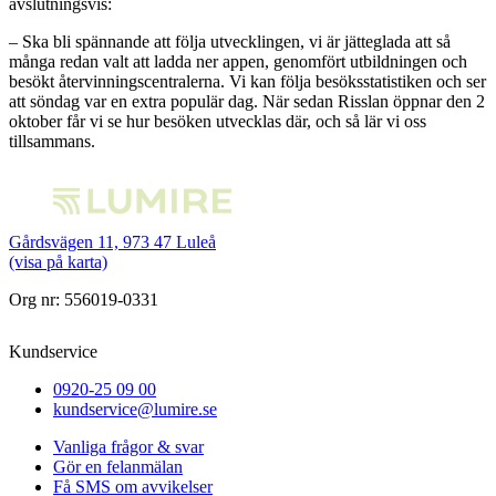
avslutningsvis:
– Ska bli spännande att följa utvecklingen, vi är jätteglada att så
många redan valt att ladda ner appen, genomfört utbildningen och
besökt återvinningscentralerna. Vi kan följa besöksstatistiken och ser
att söndag var en extra populär dag. När sedan Risslan öppnar den 2
oktober får vi se hur besöken utvecklas där, och så lär vi oss
tillsammans.
Gårdsvägen 11, 973 47 Luleå
(visa på karta)
Org nr: 556019-0331
Kundservice
0920-25 09 00
kundservice@lumire.se
Vanliga frågor & svar
Gör en felanmälan
Få SMS om avvikelser