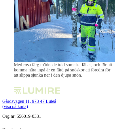
Med rosa färg märks de träd som ska fällas, och för att
komma nära inpå är en färd på snöskor att föredra för
att slippa sjunka ner i den djupa snön.
Gårdsvägen 11, 973 47 Luleå
(visa på karta)
Org nr: 556019-0331