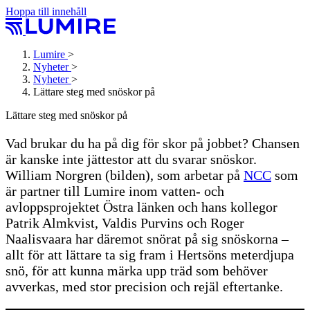
Hoppa till innehåll
Lumire
>
Nyheter
>
Nyheter
>
Lättare steg med snöskor på
Lättare steg med snöskor på
Vad brukar du ha på dig för skor på jobbet? Chansen
är kanske inte jättestor att du svarar snöskor.
William Norgren (bilden), som arbetar på
NCC
som
är partner till Lumire inom vatten- och
avloppsprojektet Östra länken och hans kollegor
Patrik Almkvist, Valdis Purvins och Roger
Naalisvaara har däremot snörat på sig snöskorna –
allt för att lättare ta sig fram i Hertsöns meterdjupa
snö, för att kunna märka upp träd som behöver
avverkas, med stor precision och rejäl eftertanke.