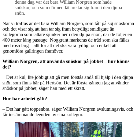
denna dag var det bara William Norgren som hade
snöskor, och som därmed lättare tar sig fram i den djupa
snön.
När vi träffas är det bara William Norgren, som fått på sig snöskorna
och det visar sig att han tar sig fram betydligt smidigare än
kollegorna som lättare sjunker ner i den djupa snön, där de följer en
400 meter lång passage. Noggrant markeras de träd som ska fällas
med rosa färg – allt för att det ska vara tydligt och enkelt att
genomföra gallringen framöver.
William Norgren, att använda snöskor på jobbet – hur känns
det?
– Det är kul, lite jobbigt att gå men förstås ändå till hjälp i den djupa
snön som finns här på Hertsön. Det är första gången jag använder
snöskor på jobbet, säger han med ett skratt.
Hur har arbetet gått?
– Det har gått toppenbra, säger William Norgren avslutningsvis, och
får instämmande leenden av sina kollegor.