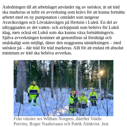
Anledningen till att arbetslaget använder sig av snöskor, är att träd
ska markeras ut inför en avverkning som krävs för att kunna fortsätta
arbetet med en ny pumpstation i området som tangerar
Avaviksvägen och Lövskärsvägen på Hertsön i Luleå. En del av
utbyggnaden av det vatten- och avloppsnät som behövs för Luleå
idag, men också ett Luleå som ska kunna växa fortsättningsvis.
Själva avverkningen kommer att genomföras så försiktigt och
småskaligt som möjligt, därav den noggranna utmärkningen – med
snöskor på – där träd för träd markeras. Allt för att endast ett absolut
minimum av träd ska behöva avverkas.
Från vänster ses William Norgren, därefter Valdis
Purvins, Roger Naalisvaara och Patrik Almkvist. Just