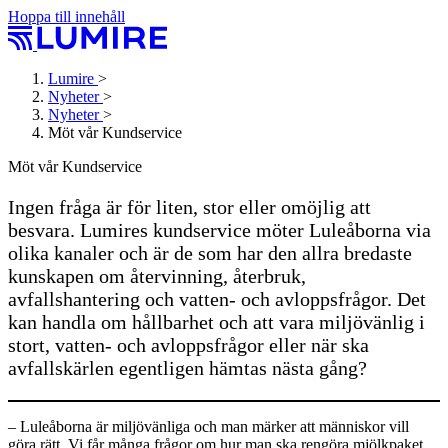
Hoppa till innehåll
Lumire
>
Nyheter
>
Nyheter
>
Möt vår Kundservice
Möt vår Kundservice
Ingen fråga är för liten, stor eller omöjlig att
besvara. Lumires kundservice möter Luleåborna via
olika kanaler och är de som har den allra bredaste
kunskapen om återvinning, återbruk,
avfallshantering och vatten- och avloppsfrågor. Det
kan handla om hållbarhet och att vara miljövänlig i
stort, vatten- och avloppsfrågor eller när ska
avfallskärlen egentligen hämtas nästa gång?
– Luleåborna är miljövänliga och man märker att människor vill
göra rätt. Vi får många frågor om hur man ska rengöra mjölkpaket