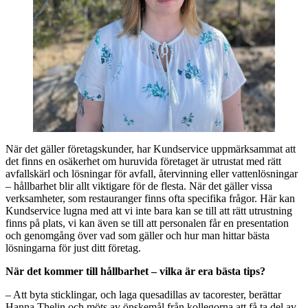
När det gäller företagskunder, har Kundservice uppmärksammat att
det finns en osäkerhet om huruvida företaget är utrustat med rätt
avfallskärl och lösningar för avfall, återvinning eller vattenlösningar
– hållbarhet blir allt viktigare för de flesta. När det gäller vissa
verksamheter, som restauranger finns ofta specifika frågor. Här kan
Kundservice lugna med att vi inte bara kan se till att rätt utrustning
finns på plats, vi kan även se till att personalen får en presentation
och genomgång över vad som gäller och hur man hittar bästa
lösningarna för just ditt företag.
När det kommer till hållbarhet – vilka är era bästa tips?
– Att byta sticklingar, och laga quesadillas av tacorester, berättar
Hanna Thelin och möts av önskemål från kollegorna att få ta del av