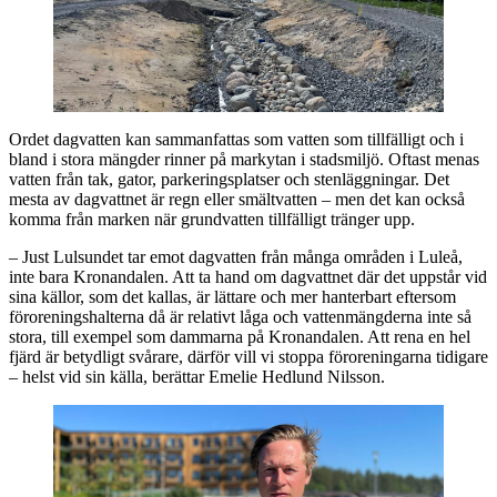
Ordet dagvatten kan sammanfattas som vatten som tillfälligt och i
bland i stora mängder rinner på markytan i stadsmiljö. Oftast menas
vatten från tak, gator, parkeringsplatser och stenläggningar. Det
mesta av dagvattnet är regn eller smältvatten – men det kan också
komma från marken när grundvatten tillfälligt tränger upp.
– Just Lulsundet tar emot dagvatten från många områden i Luleå,
inte bara Kronandalen. Att ta hand om dagvattnet där det uppstår vid
sina källor, som det kallas, är lättare och mer hanterbart eftersom
föroreningshalterna då är relativt låga och vattenmängderna inte så
stora, till exempel som dammarna på Kronandalen. Att rena en hel
fjärd är betydligt svårare, därför vill vi stoppa föroreningarna tidigare
– helst vid sin källa, berättar Emelie Hedlund Nilsson.