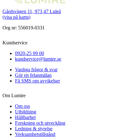
Gårdsvägen 11, 973 47 Luleå
(visa på karta)
Org nr: 556019-0331
Kundservice
0920-25 09 00
kundservice@lumire.se
Vanliga frågor & svar
Gör en felanmälan
Få SMS om avvikelser
Om Lumire
Om oss
Utbildning
Hållbarhet
Forskning och utveckling
Ledning & styrelse
Verksamhetstillstånd