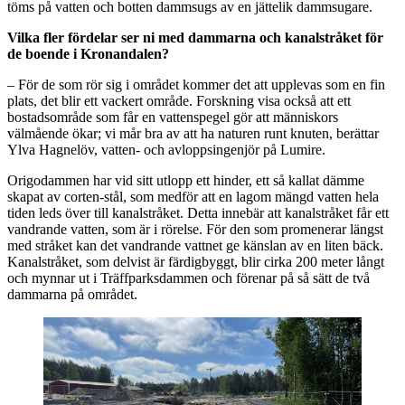
töms på vatten och botten dammsugs av en jättelik dammsugare.
Vilka fler fördelar ser ni med dammarna och kanalstråket för
de boende i Kronandalen?
– För de som rör sig i området kommer det att upplevas som en fin
plats, det blir ett vackert område. Forskning visa också att ett
bostadsområde som får en vattenspegel gör att människors
välmående ökar; vi mår bra av att ha naturen runt knuten, berättar
Ylva Hagnelöv, vatten- och avloppsingenjör på Lumire.
Origodammen har vid sitt utlopp ett hinder, ett så kallat dämme
skapat av corten-stål, som medför att en lagom mängd vatten hela
tiden leds över till kanalstråket. Detta innebär att kanalstråket får ett
vandrande vatten, som är i rörelse. För den som promenerar längst
med stråket kan det vandrande vattnet ge känslan av en liten bäck.
Kanalstråket, som delvist är färdigbyggt, blir cirka 200 meter långt
och mynnar ut i Träffparksdammen och förenar på så sätt de två
dammarna på området.