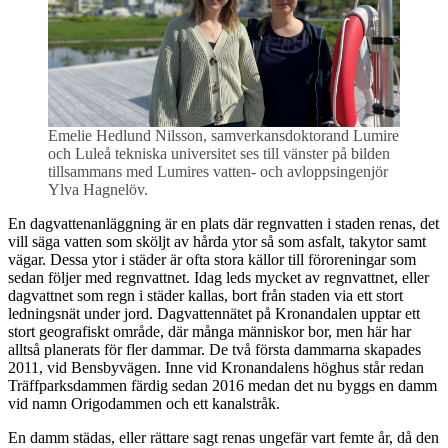
Emelie Hedlund Nilsson, samverkansdoktorand Lumire
och Luleå tekniska universitet ses till vänster på bilden
tillsammans med Lumires vatten- och avloppsingenjör
Ylva Hagnelöv.
En dagvattenanläggning är en plats där regnvatten i staden renas, det
vill säga vatten som sköljt av hårda ytor så som asfalt, takytor samt
vägar. Dessa ytor i städer är ofta stora källor till föroreningar som
sedan följer med regnvattnet. Idag leds mycket av regnvattnet, eller
dagvattnet som regn i städer kallas, bort från staden via ett stort
ledningsnät under jord. Dagvattennätet på Kronandalen upptar ett
stort geografiskt område, där många människor bor, men här har
alltså planerats för fler dammar. De två första dammarna skapades
2011, vid Bensbyvägen. Inne vid Kronandalens höghus står redan
Träffparksdammen färdig sedan 2016 medan det nu byggs en damm
vid namn Origodammen och ett kanalstråk.
En damm städas, eller rättare sagt renas ungefär vart femte år, då den