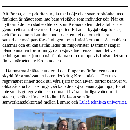
Att förena, eller prioritera nytta med nöje eller snarare skönhet med
funktion är något som inte bara vi själva som individer gör. När ett
nytt område i en stad etableras, som Kronandalen i detta fall är det
genom ett samarbete med flera parter. Ett antal byggbolag förstås,
och för oss inom Lumire handlar det en hel del om ett nära
samarbete med parkförvaltningen inom Luleå kommun. Att etablera
dammar och ett kanalstråk leder till miljövinster. Dammar skapar
bland annat en fördröjning, där regnvattnet renas innan det via
ledningar under jorden når fjärdarna som exempelvis Lulsundet som
finns i närheten av Kronandalen.
– Dammarna är tätade undertill och fungerar därför även som ett
skydd för grundvattnet i området kring Kronandalen. Det mesta
regnvattnet rinner dock ut i våra fjärdar och älven, därför behöver vi
olika sådana här lösningar, så kallade dagvattenanläggningar, för att
inte smutsigt regnvatten ska rinna ut i våra naturliga vatten runt
staden, berättar Emelie Hedlund Nilsson som är
samverkansdoktorand mellan Lumire och
Luleå tekniska universitet.