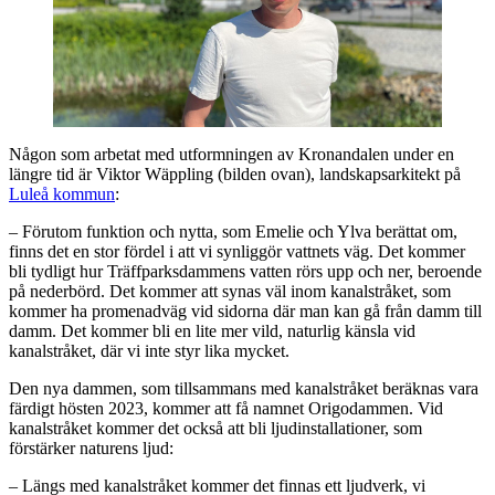
Någon som arbetat med utformningen av Kronandalen under en
längre tid är Viktor Wäppling (bilden ovan), landskapsarkitekt på
Luleå kommun
:
– Förutom funktion och nytta, som Emelie och Ylva berättat om,
finns det en stor fördel i att vi synliggör vattnets väg. Det kommer
bli tydligt hur Träffparksdammens vatten rörs upp och ner, beroende
på nederbörd. Det kommer att synas väl inom kanalstråket, som
kommer ha promenadväg vid sidorna där man kan gå från damm till
damm. Det kommer bli en lite mer vild, naturlig känsla vid
kanalstråket, där vi inte styr lika mycket.
Den nya dammen, som tillsammans med kanalstråket beräknas vara
färdigt hösten 2023, kommer att få namnet Origodammen. Vid
kanalstråket kommer det också att bli ljudinstallationer, som
förstärker naturens ljud:
– Längs med kanalstråket kommer det finnas ett ljudverk, vi