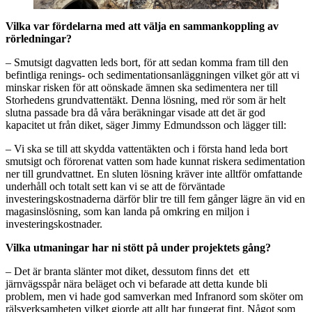
Vilka var fördelarna med att välja en sammankoppling av
rörledningar?
– Smutsigt dagvatten leds bort, för att sedan komma fram till den
befintliga renings- och sedimentationsanläggningen vilket gör att vi
minskar risken för att oönskade ämnen ska sedimentera ner till
Storhedens grundvattentäkt. Denna lösning, med rör som är helt
slutna passade bra då våra beräkningar visade att det är god
kapacitet ut från diket, säger Jimmy Edmundsson och lägger till:
– Vi ska se till att skydda vattentäkten och i första hand leda bort
smutsigt och förorenat vatten som hade kunnat riskera sedimentation
ner till grundvattnet. En sluten lösning kräver inte alltför omfattande
underhåll och totalt sett kan vi se att de förväntade
investeringskostnaderna därför blir tre till fem gånger lägre än vid en
magasinslösning, som kan landa på omkring en miljon i
investeringskostnader.
Vilka utmaningar har ni stött på under projektets gång?
– Det är branta slänter mot diket, dessutom finns det ett
järnvägsspår nära beläget och vi befarade att detta kunde bli
problem, men vi hade god samverkan med Infranord som sköter om
rälsverksamheten vilket gjorde att allt har fungerat fint. Något som