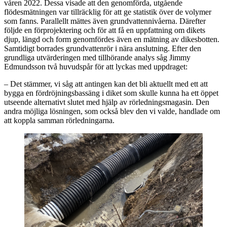
våren 2022. Dessa visade att den genomförda, utgående
flödesmätningen var tillräcklig för att ge statistik över de volymer
som fanns. Parallellt mättes även grundvattennivåerna. Därefter
följde en förprojektering och för att få en uppfattning om dikets
djup, längd och form genomfördes även en mätning av dikesbotten.
Samtidigt borrades grundvattenrör i nära anslutning. Efter den
grundliga utvärderingen med tillhörande analys såg Jimmy
Edmundsson två huvudspår för att lyckas med uppdraget:
– Det stämmer, vi såg att antingen kan det bli aktuellt med ett att
bygga en fördröjningsbassäng i diket som skulle kunna ha ett öppet
utseende alternativt slutet med hjälp av rörledningsmagasin. Den
andra möjliga lösningen, som också blev den vi valde, handlade om
att koppla samman rörledningarna.