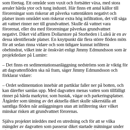
som företag. Ett område som vuxit och fortsätter växa, med stora
arealer hårda ytor och tung industri. Här finns ett antal källor till
föroreningar som riskerar att påverka vattentäkten negativt och
platser inom området som riskerar extra hög infiltration, det vill säga
att vattnet rinner ner till grundvattnet. Skulle då vattnet vara
förorenat, eller dra med föroreningar påverkas grundvattnet
negativt. Diket vid affären Dollarstore på Storheden i Luleå är en av
dessa identifierade platser. En knytpunkt där flera större flöden möts
för att sedan rinna vidare och som tidigare kunnat infiltrera
obehindrat, vilket inte är önskvärt enligt Jimmy Edmundsson som är
projektledare på Lumire:
– Det finns en sedimentationsanläggning nedströms som är viktig för
att dagvattenflöden ska nå fram, säger Jimmy Edmundsson och
förklarar vidare:
– Ordet sedimentation innebär att partiklar faller ner på botten, och
kan därefter samlas upp. Med dagvatten menas vatten som tillfälligt
rinner på hårda markytor, som hustak, vägar och parkeringsplatser.
Åtgärder som tätning av det aktuella diket skulle säkerställa att
samtliga flöden når anläggningen utan att infiltrering sker vilket
minskar risken att grundvattnet förorenas.
Själva projektet inleddes med en utredning och för att se vilka
mängder av dagvatten som passerar diket startade mätningar under