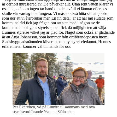
är oerhört intresserad av. De påverkar allt. Utan rent vatten klarar vi
oss inte, och om ingen tar hand om det avfall vi lämnar efter oss
skulle vår vardag inte fungera. Vi måste också hitta sätt att jobba
som gör att vi återbrukar mer. En fin detalj är att när jag slutade som
kommunalråd fick jag frågan om att sitta med i någon av de
kommunala bolagens styrelser, och fick då möjligheten att välja
Lumires styrelse vilket jag är glad för. Något som också är glädjande
är att Anja Johansson, som kommer från ordförandeposten inom
Stadsbyggnadsnämnden kliver in som ny styrelseledamot. Hennes
erfarenheter kommer väl till hands för oss.
Per Ekervhen, vd på Lumire tillsammans med nya
styrelseordförande Yvonne Stålnacke.