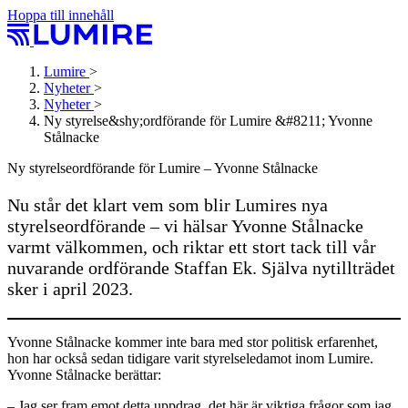
Hoppa till innehåll
Lumire
>
Nyheter
>
Nyheter
>
Ny styrelse&shy;ordförande för Lumire &#8211; Yvonne
Stålnacke
Ny styrelse­ordförande för Lumire – Yvonne Stålnacke
Nu står det klart vem som blir Lumires nya
styrelseordförande – vi hälsar Yvonne Stålnacke
varmt välkommen, och riktar ett stort tack till vår
nuvarande ordförande Staffan Ek. Själva nytillträdet
sker i april 2023.
Yvonne Stålnacke kommer inte bara med stor politisk erfarenhet,
hon har också sedan tidigare varit styrelseledamot inom Lumire.
Yvonne Stålnacke berättar:
– Jag ser fram emot detta uppdrag, det här är viktiga frågor som jag