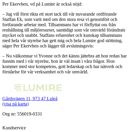
Per Ekervhen, vd på Lumire är också nöjd:
– Jag vill först rikta ett stort tack till vår nuvarande ordförande
Staffan Ek, som varit med om den stora resa vi genomfört och
fortfarande arbetar med. Tillsammans har vi förflyttat oss från
renhållning till miljöresurser, samtidigt som vår omvärld förändrats
mycket och snabbt. Staffans erfarenhet och kunskap tillsammans
med hela vår styrelse har gett mig och hela Lumire god stöttning,
säger Per Ekervhen och lägger till avslutningsvis:
– Nu välkomnar vi Yvonne och det känns jättebra att hon redan har
funnits med i vår styrelse, hon är väl insatt i våra frågor. Hon
kommer med stor kompetens, gott ledarskap och har nätverk och
förståelse för vår verksamhet och vår omvärld.
Gårdsvägen 11, 973 47 Luleå
(visa på karta)
Org nr: 556019-0331
Kundservice