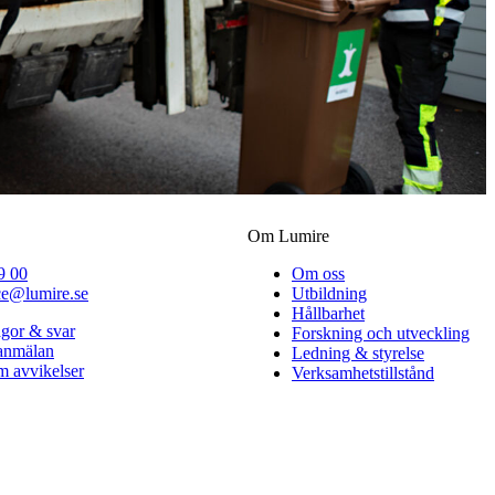
Om Lumire
9 00
Om oss
ce@lumire.se
Utbildning
Hållbarhet
ågor & svar
Forskning och utveckling
lanmälan
Ledning & styrelse
 avvikelser
Verksamhetstillstånd