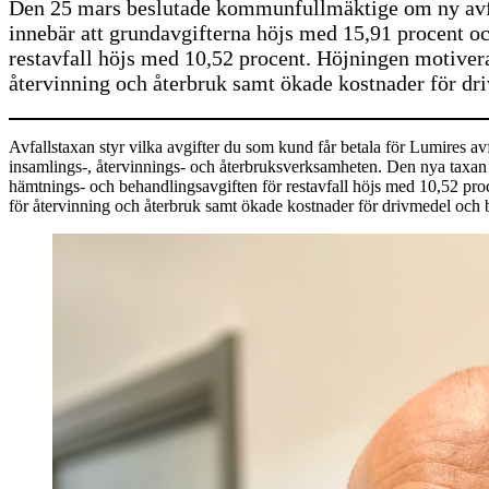
Den 25 mars beslutade kommunfullmäktige om ny avf
innebär att grundavgifterna höjs med 15,91 procent o
restavfall höjs med 10,52 procent. Höjningen motiver
återvinning och återbruk samt ökade kostnader för dri
Avfallstaxan styr vilka avgifter du som kund får betala för Lumires av
insamlings-, återvinnings- och återbruksverksamheten. Den nya taxan 
hämtnings- och behandlingsavgiften för restavfall höjs med 10,52 pr
för återvinning och återbruk samt ökade kostnader för drivmedel och b