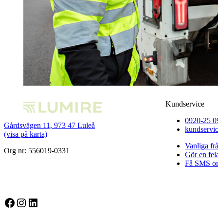
Kundservice
0920-25 0
Gårdsvägen 11, 973 47 Luleå
kundservi
(visa på karta)
Vanliga fr
Org nr: 556019-0331
Gör en fe
Få SMS om
Facebook
Instagram
LinkedIn