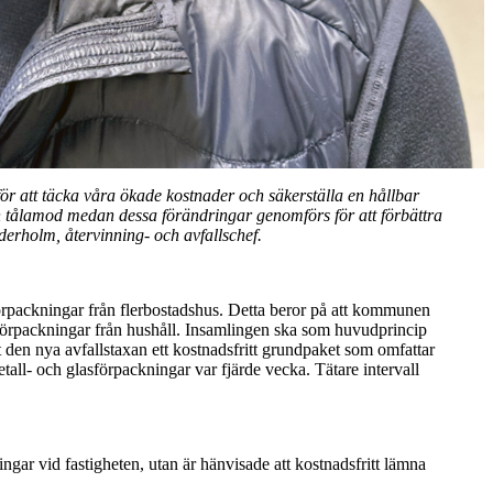
för att täcka våra ökade kostnader och säkerställa en hållbar
h tålamod medan dessa förändringar genomförs för att förbättra
ederholm,
återvinning-
och avfallschef.
förpackningar från flerbostadshus. Detta beror på att kommunen
 förpackningar från hushåll. Insamlingen ska som huvudprincip
t den nya avfallstaxan ett kostnadsfritt grundpaket som omfattar
ll- och glasförpackningar var fjärde vecka. Tätare intervall
ngar vid fastigheten, utan är hänvisade att kostnadsfritt lämna