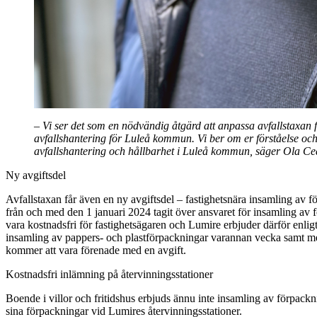
– Vi ser det som en nödvändig åtgärd att anpassa avfallstaxan 
avfallshantering för Luleå kommun. Vi ber om er förståelse oc
avfallshantering och hållbarhet i Luleå kommun, säger Ola C
Ny avgiftsdel
Avfallstaxan får även en ny avgiftsdel – fastighetsnära insamling av 
från och med den 1 januari 2024 tagit över ansvaret för insamling av
vara kostnadsfri för fastighetsägaren och Lumire erbjuder därför enlig
insamling av pappers- och plastförpackningar varannan vecka samt meta
kommer att vara förenade med en avgift.
Kostnadsfri inlämning på återvinningsstationer
Boende i villor och fritidshus erbjuds ännu inte insamling av förpackni
sina förpackningar vid Lumires återvinningsstationer.