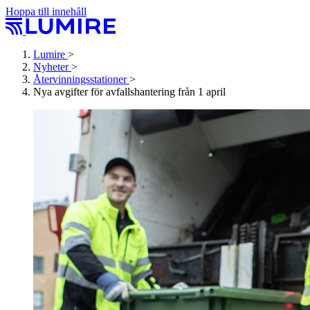
Hoppa till innehåll
Lumire
>
Nyheter
>
Återvinningsstationer
>
Nya avgifter för avfallshantering från 1 april