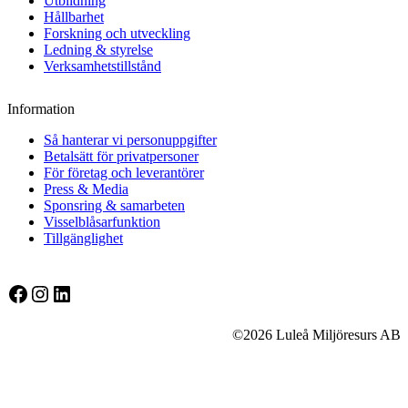
Utbildning
Hållbarhet
Forskning och utveckling
Ledning & styrelse
Verksamhetstillstånd
Information
Så hanterar vi personuppgifter
Betalsätt för privatpersoner
För företag och leverantörer
Press & Media
Sponsring & samarbeten
Visselblåsarfunktion
Tillgänglighet
Facebook
Instagram
LinkedIn
©2026 Luleå Miljöresurs AB