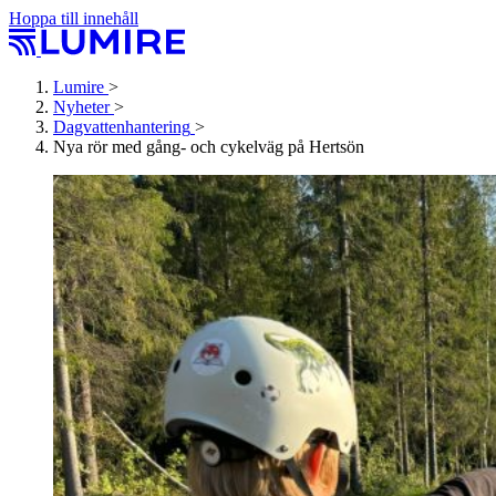
Hoppa till innehåll
Lumire
>
Nyheter
>
Dagvattenhantering
>
Nya rör med gång- och cykelväg på Hertsön