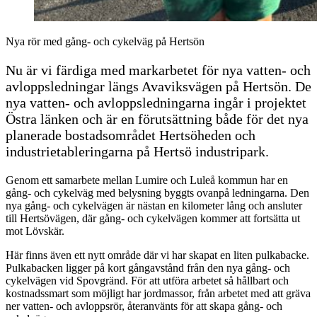
Nya rör med gång- och cykelväg på Hertsön
Nu är vi färdiga med markarbetet för nya vatten- och
avloppsledningar längs Avaviksvägen på Hertsön. De
nya vatten- och avloppsledningarna ingår i projektet
Östra länken och är en förutsättning både för det nya
planerade bostadsområdet Hertsöheden och
industrietableringarna på Hertsö industripark.
Genom ett samarbete mellan Lumire och Luleå kommun har en
gång- och cykelväg med belysning byggts ovanpå ledningarna. Den
nya gång- och cykelvägen är nästan en kilometer lång och ansluter
till Hertsövägen, där gång- och cykelvägen kommer att fortsätta ut
mot Lövskär.
Här finns även ett nytt område där vi har skapat en liten pulkabacke.
Pulkabacken ligger på kort gångavstånd från den nya gång- och
cykelvägen vid Spovgränd. För att utföra arbetet så hållbart och
kostnadssmart som möjligt har jordmassor, från arbetet med att gräva
ner vatten- och avloppsrör, återanvänts för att skapa gång- och