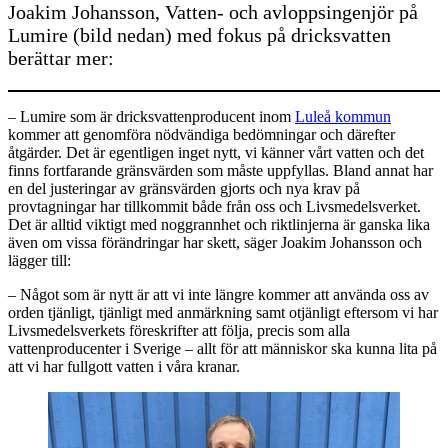
Joakim Johansson, Vatten- och avloppsingenjör på
Lumire (bild nedan) med fokus på dricksvatten
berättar mer:
– Lumire som är dricksvattenproducent inom
Luleå kommun
kommer att genomföra nödvändiga bedömningar och därefter
åtgärder. Det är egentligen inget nytt, vi känner vårt vatten och det
finns fortfarande gränsvärden som måste uppfyllas. Bland annat har
en del justeringar av gränsvärden gjorts och nya krav på
provtagningar har tillkommit både från oss och Livsmedelsverket.
Det är alltid viktigt med noggrannhet och riktlinjerna är ganska lika
även om vissa förändringar har skett, säger Joakim Johansson och
lägger till:
– Något som är nytt är att vi inte längre kommer att använda oss av
orden tjänligt, tjänligt med anmärkning samt otjänligt eftersom vi har
Livsmedelsverkets föreskrifter att följa, precis som alla
vattenproducenter i Sverige – allt för att människor ska kunna lita på
att vi har fullgott vatten i våra kranar.