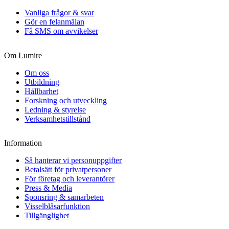
Vanliga frågor & svar
Gör en felanmälan
Få SMS om avvikelser
Om Lumire
Om oss
Utbildning
Hållbarhet
Forskning och utveckling
Ledning & styrelse
Verksamhetstillstånd
Information
Så hanterar vi personuppgifter
Betalsätt för privatpersoner
För företag och leverantörer
Press & Media
Sponsring & samarbeten
Visselblåsarfunktion
Tillgänglighet