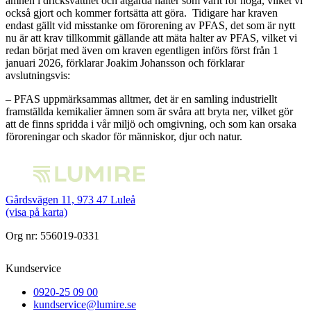
ämnen i dricksvattnet och åtgärda halter som varit för höga, vilket vi
också gjort och kommer fortsätta att göra. Tidigare har kraven
endast gällt vid misstanke om förorening av PFAS, det som är nytt
nu är att krav tillkommit gällande att mäta halter av PFAS, vilket vi
redan börjat med även om kraven egentligen införs först från 1
januari 2026, förklarar Joakim Johansson och förklarar
avslutningsvis:
– PFAS uppmärksammas alltmer, det är en samling industriellt
framställda kemikalier ämnen som är svåra att bryta ner, vilket gör
att de finns spridda i vår miljö och omgivning, och som kan orsaka
föroreningar och skador för människor, djur och natur.
Gårdsvägen 11, 973 47 Luleå
(visa på karta)
Org nr: 556019-0331
Kundservice
0920-25 09 00
kundservice@lumire.se