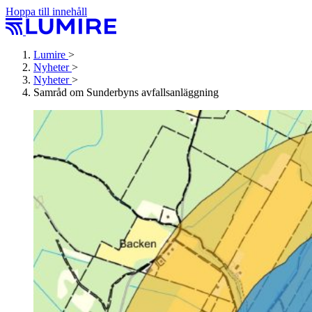
Hoppa till innehåll
Lumire
>
Nyheter
>
Nyheter
>
Samråd om Sunderbyns avfallsanläggning