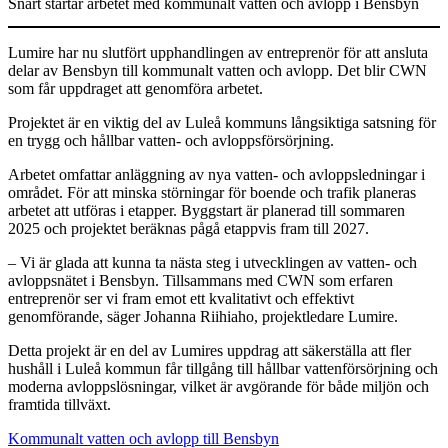
Snart startar arbetet med kommunalt vatten och avlopp i Bensbyn
Lumire har nu slutfört upphandlingen av entreprenör för att ansluta
delar av Bensbyn till kommunalt vatten och avlopp. Det blir CWN
som får uppdraget att genomföra arbetet.
Projektet är en viktig del av Luleå kommuns långsiktiga satsning för
en trygg och hållbar vatten- och avloppsförsörjning.
Arbetet omfattar anläggning av nya vatten- och avloppsledningar i
området. För att minska störningar för boende och trafik planeras
arbetet att utföras i etapper. Byggstart är planerad till sommaren
2025 och projektet beräknas pågå etappvis fram till 2027.
– Vi är glada att kunna ta nästa steg i utvecklingen av vatten- och
avloppsnätet i Bensbyn. Tillsammans med CWN som erfaren
entreprenör ser vi fram emot ett kvalitativt och effektivt
genomförande, säger Johanna Riihiaho, projektledare Lumire.
Detta projekt är en del av Lumires uppdrag att säkerställa att fler
hushåll i Luleå kommun får tillgång till hållbar vattenförsörjning och
moderna avloppslösningar, vilket är avgörande för både miljön och
framtida tillväxt.
Kommunalt vatten och avlopp till Bensbyn