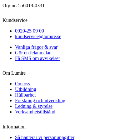
Org nr: 556019-0331
Kundservice
0920-25 09 00
kundservice@lumire.se
Vanliga frågor & svar
Gör en felanmälan
Få SMS om avvikelser
Om Lumire
Om oss
Utbildning
Hållbarhet
Forskning och utveckling
Ledning & styrelse
Verksamhetstillstånd
Information
Så hanterar vi personuppgifter