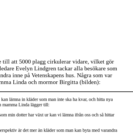
ill att 5000 plagg cirkulerar vidare, vilket gör
ledare Evelyn Lindgren tackar alla besökare som
arandra inne på Vetenskapens hus. Några som var
amma Linda och mormor Birgitta (bilden):
an kan lämna in kläder som man inte ska ha kvar, och hitta nya
ch mamma Linda lägger till:
r som min dotter har växt ur kan vi lämna ifrån oss och så hittar
e perspektiv är det mer än kläder som man kan byta med varandra