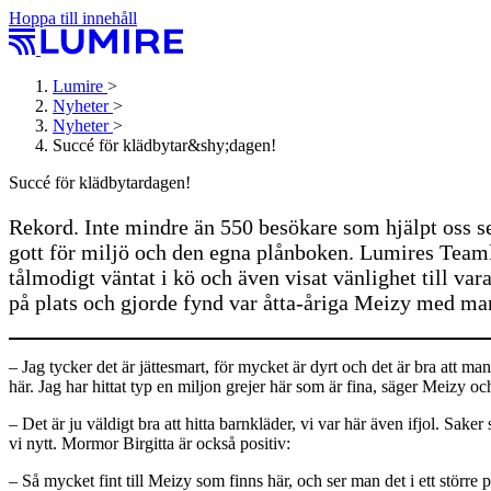
Hoppa till innehåll
Lumire
>
Nyheter
>
Nyheter
>
Succé för klädbytar&shy;dagen!
Succé för klädbytar­dagen!
Rekord. Inte mindre än 550 besökare som hjälpt oss se t
gott för miljö och den egna plånboken. Lumires Team
tålmodigt väntat i kö och även visat vänlighet till v
på plats och gjorde fynd var åtta-åriga Meizy med m
– Jag tycker det är jättesmart, för mycket är dyrt och det är bra att m
här. Jag har hittat typ en miljon grejer här som är fina, säger Meizy o
– Det är ju väldigt bra att hitta barnkläder, vi var här även ifjol. Sake
vi nytt. Mormor Birgitta är också positiv:
– Så mycket fint till Meizy som finns här, och ser man det i ett störr