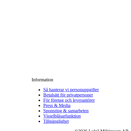
Information
Så hanterar vi personuppgifter
Betalsätt för privatpersoner
För företag och leverantörer
Press & Media
Sponsring & samarbeten
Visselblåsarfunktion
Tillgänglighet