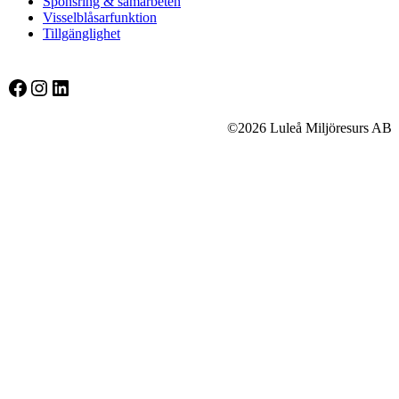
Sponsring & samarbeten
Visselblåsarfunktion
Tillgänglighet
Facebook
Instagram
LinkedIn
©2026 Luleå Miljöresurs AB