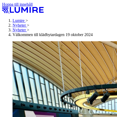
Hoppa till innehåll
Lumire
>
Nyheter
>
Nyheter
>
Välkommen till klädbytardagen 19 oktober 2024