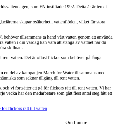
ldsvattendagen, som FN instiftade 1992. Detta år är temat
ciärerna skapar osäkerhet i vattenflöden, vilket får stora
. Vi behöver tillsammans ta hand vårt vatten genom att använda
para vatten i din vardag kan vara att stänga av vattnet när du
öra skillnad.
 rent vatten. Det är oftast flickor som behöver gå långa
n som en del av kampanjen March for Water tillsammans med
änniska som saknar tillgång till rent vatten.
 vi fortsätter att gå för flickors rätt till rent vatten. Vi har
e vecka har den medarbetare som gått flest antal steg fått ett
för flickors rätt till vatten
Om Lumire