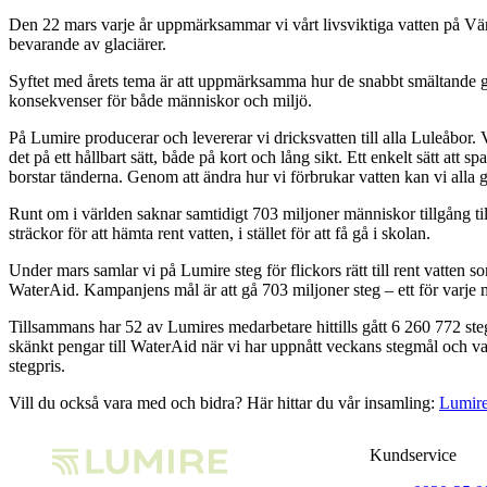
Den 22 mars varje år uppmärksammar vi vårt livsviktiga vatten på Vär
bevarande av glaciärer.
Syftet med årets tema är att uppmärksamma hur de snabbt smältande gla
konsekvenser för både människor och miljö.
På Lumire producerar och levererar vi dricksvatten till alla Luleåbor
det på ett hållbart sätt, både på kort och lång sikt. Ett enkelt sätt att s
borstar tänderna. Genom att ändra hur vi förbrukar vatten kan vi alla g
Runt om i världen saknar samtidigt 703 miljoner människor tillgång till
sträckor för att hämta rent vatten, i stället för att få gå i skolan.
Under mars samlar vi på Lumire steg för flickors rätt till rent vatte
WaterAid. Kampanjens mål är att gå 703 miljoner steg – ett för varje m
Tillsammans har 52 av Lumires medarbetare hittills gått 6 260 772 steg och
skänkt pengar till WaterAid när vi har uppnått veckans stegmål och varj
stegpris.
Vill du också vara med och bidra? Här hittar du vår insamling:
Lumire 
Kundservice