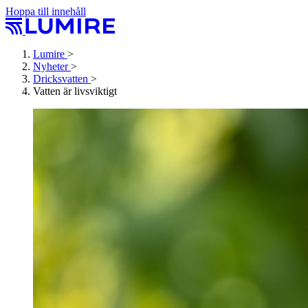
Hoppa till innehåll
Lumire
>
Nyheter
>
Dricksvatten
>
Vatten är livsviktigt