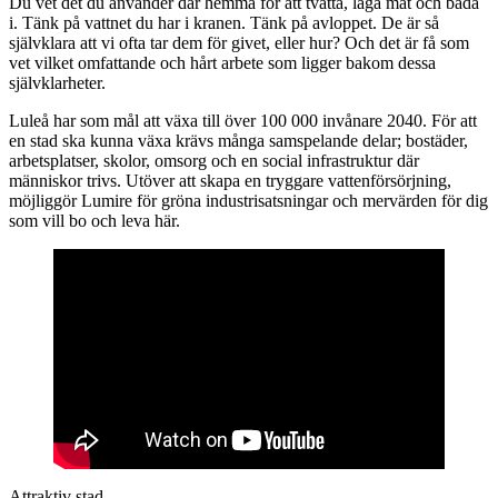
Du vet det du använder där hemma för att tvätta, laga mat och bada
i. Tänk på vattnet du har i kranen. Tänk på avloppet. De är så
självklara att vi ofta tar dem för givet, eller hur? Och det är få som
vet vilket omfattande och hårt arbete som ligger bakom dessa
självklarheter.
Luleå har som mål att växa till över 100 000 invånare 2040. För att
en stad ska kunna växa krävs många samspelande delar; bostäder,
arbetsplatser, skolor, omsorg och en social infrastruktur där
människor trivs. Utöver att skapa en tryggare vattenförsörjning,
möjliggör Lumire för gröna industrisatsningar och mervärden för dig
som vill bo och leva här.
Attraktiv stad