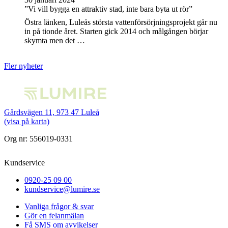
”Vi vill bygga en attraktiv stad, inte bara byta ut rör”
Östra länken, Luleås största vattenförsörjningsprojekt går nu
in på tionde året. Starten gick 2014 och målgången börjar
skymta men det …
Fler nyheter
Gårdsvägen 11, 973 47 Luleå
(visa på karta)
Org nr: 556019-0331
Kundservice
0920-25 09 00
kundservice@lumire.se
Vanliga frågor & svar
Gör en felanmälan
Få SMS om avvikelser