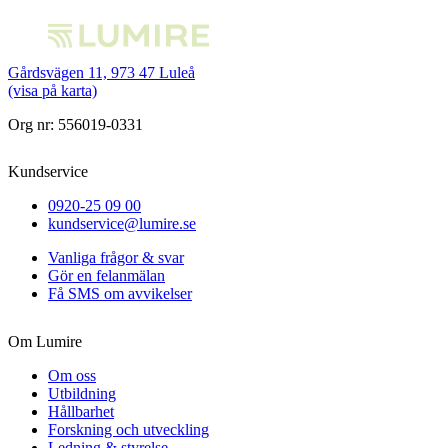
Gårdsvägen 11, 973 47 Luleå
(visa på karta)
Org nr: 556019-0331
Kundservice
0920-25 09 00
kundservice@lumire.se
Vanliga frågor & svar
Gör en felanmälan
Få SMS om avvikelser
Om Lumire
Om oss
Utbildning
Hållbarhet
Forskning och utveckling
Ledning & styrelse