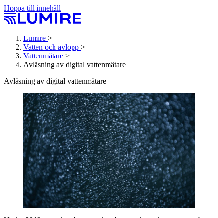
Hoppa till innehåll
Lumire
>
Vatten och avlopp
>
Vattenmätare
>
Avläsning av digital vattenmätare
Avläsning av digital vattenmätare