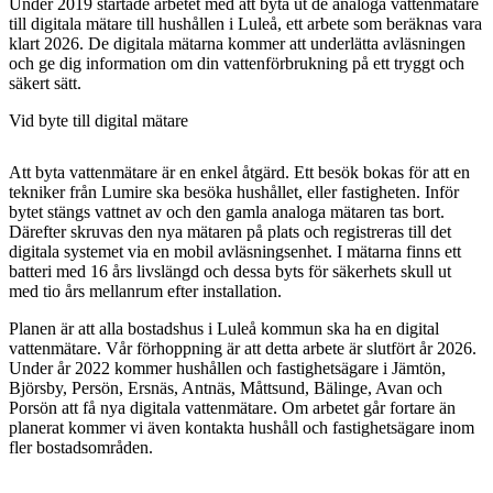
Under 2019 startade arbetet med att byta ut de analoga vattenmätare
till digitala mätare till hushållen i Luleå, ett arbete som beräknas vara
klart 2026. De digitala mätarna kommer att underlätta avläsningen
och ge dig information om din vattenförbrukning på ett tryggt och
säkert sätt.
Vid byte till digital mätare
Att byta vattenmätare är en enkel åtgärd. Ett besök bokas för att en
tekniker från Lumire ska besöka hushållet, eller fastigheten. Inför
bytet stängs vattnet av och den gamla analoga mätaren tas bort.
Därefter skruvas den nya mätaren på plats och registreras till det
digitala systemet via en mobil avläsningsenhet. I mätarna finns ett
batteri med 16 års livslängd och dessa byts för säkerhets skull ut
med tio års mellanrum efter installation.
Planen är att alla bostadshus i Luleå kommun ska ha en digital
vattenmätare. Vår förhoppning är att detta arbete är slutfört år 2026.
Under år 2022 kommer hushållen och fastighetsägare i Jämtön,
Björsby, Persön, Ersnäs, Antnäs, Måttsund, Bälinge, Avan och
Porsön att få nya digitala vattenmätare. Om arbetet går fortare än
planerat kommer vi även kontakta hushåll och fastighetsägare inom
fler bostadsområden.