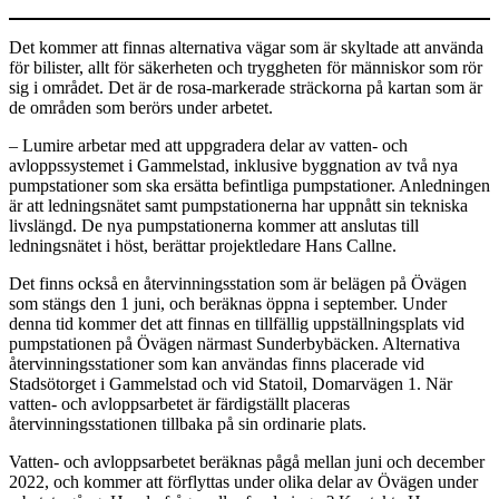
Det kommer att finnas alternativa vägar som är skyltade att använda
för bilister, allt för säkerheten och tryggheten för människor som rör
sig i området. Det är de rosa-markerade sträckorna på kartan som är
de områden som berörs under arbetet.
– Lumire arbetar med att uppgradera delar av vatten- och
avloppssystemet i Gammelstad, inklusive byggnation av två nya
pumpstationer som ska ersätta befintliga pumpstationer. Anledningen
är att ledningsnätet samt pumpstationerna har uppnått sin tekniska
livslängd. De nya pumpstationerna kommer att anslutas till
ledningsnätet i höst, berättar projektledare Hans Callne.
Det finns också en återvinningsstation som är belägen på Övägen
som stängs den 1 juni, och beräknas öppna i september. Under
denna tid kommer det att finnas en tillfällig uppställningsplats vid
pumpstationen på Övägen närmast Sunderbybäcken. Alternativa
återvinningsstationer som kan användas finns placerade vid
Stadsötorget i Gammelstad och vid Statoil, Domarvägen 1. När
vatten- och avloppsarbetet är färdigställt placeras
återvinningsstationen tillbaka på sin ordinarie plats.
Vatten- och avloppsarbetet beräknas pågå mellan juni och december
2022, och kommer att förflyttas under olika delar av Övägen under