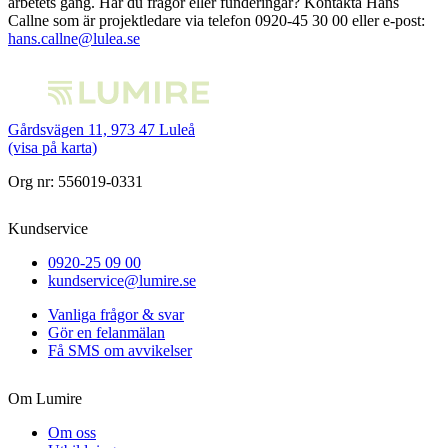
arbetets gång. Har du frågor eller funderingar? Kontakta Hans
Callne som är projektledare via telefon 0920-45 30 00 eller e-post:
hans.callne@lulea.se
Gårdsvägen 11, 973 47 Luleå
(visa på karta)
Org nr: 556019-0331
Kundservice
0920-25 09 00
kundservice@lumire.se
Vanliga frågor & svar
Gör en felanmälan
Få SMS om avvikelser
Om Lumire
Om oss