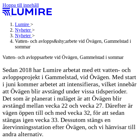
Hoppa till innehåll
Lumire
>
Nyheter
>
Nyheter
>
Vatten- och avlopps&shy;arbete vid Övägen, Gammelstad i
sommar
Vatten- och avlopps­arbete vid Övägen, Gammelstad i sommar
Sedan 2018 har Lumire arbetat med ett vatten- och
avloppsprojekt i Gammelstad, vid Övägen. Med start
i juni kommer arbetet att intensifieras, vilket innebär
att Övägen blir avstängd under vissa tidsperioder.
Det som är planerat i nuläget är att Övägen blir
avstängd mellan vecka 22 och vecka 27. Därefter är
vägen öppen till och med vecka 32, för att sedan
stängas igen vecka 33. Dessutom stängs en
återvinningsstation efter Övägen, och vi hänvisar till
andra alternativ.