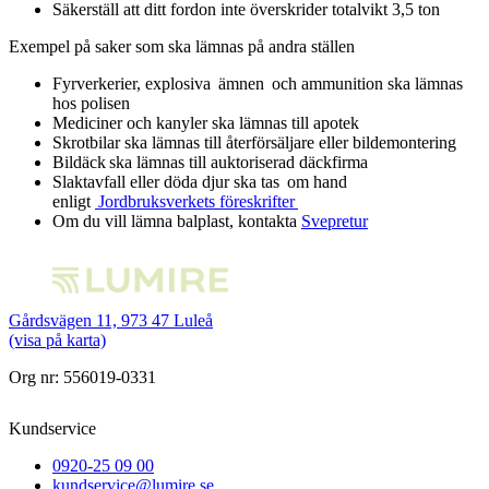
Säkerställ att ditt fordon inte överskrider totalvikt 3,5 ton
Exempel på saker som ska lämnas på andra ställen
Fyrverkerier, explosiva ämnen och ammunition ska lämnas
hos polisen
Mediciner och kanyler ska lämnas till apotek
Skrotbilar ska lämnas till återförsäljare eller bildemontering
Bildäck ska lämnas till auktoriserad däckfirma
Slaktavfall eller döda djur ska tas om hand
enligt
Jordbruksverkets föreskrifter
Om du vill lämna balplast, kontakta
Svepretur
Gårdsvägen 11, 973 47 Luleå
(visa på karta)
Org nr: 556019-0331
Kundservice
0920-25 09 00
kundservice@lumire.se