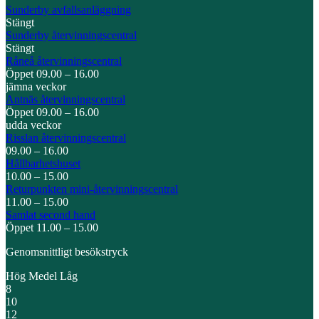
Sunderby avfallsanläggning
Stängt
Sunderby återvinningscentral
Stängt
Råneå återvinnings­central
Öppet 09.00 – 16.00
jämna veckor
Antnäs återvinnings­central
Öppet 09.00 – 16.00
udda veckor
Risslan återvinnings­central
09.00 – 16.00
Hållbarhetshuset
10.00 – 15.00
Returpunkten mini-återvinningscentral
11.00 – 15.00
Samlat second hand
Öppet 11.00 – 15.00
Genomsnittligt besökstryck
Hög
Medel
Låg
8
10
12