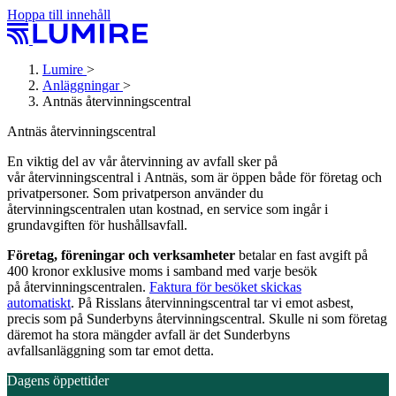
Hoppa till innehåll
Lumire
>
Anläggningar
>
Antnäs återvinnings­central
Antnäs återvinnings­central
En viktig del av vår återvinning av avfall sker på
vår återvinningscentral i Antnäs, som är öppen både för företag och
privatpersoner. Som privatperson använder du
återvinningscentralen utan kostnad, en service som ingår i
grundavgiften för hushållsavfall.
Företag, föreningar och verksamheter
betalar en fast avgift på
400 kronor exklusive moms i samband med varje besök
på återvinningscentralen.
Faktura för besöket skickas
automatiskt
. På Risslans återvinningscentral tar vi emot asbest,
precis som på Sunderbyns återvinningscentral. Skulle ni som företag
däremot ha stora mängder avfall är det Sunderbyns
avfallsanläggning som tar emot detta.
Dagens öppettider