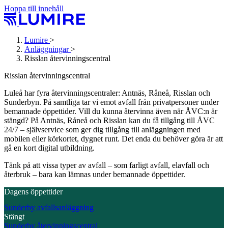
Hoppa till innehåll
Lumire
>
Anläggningar
>
Risslan återvinnings­central
Risslan återvinnings­central
Luleå har fyra återvinningscentraler: Antnäs, Råneå, Risslan och
Sunderbyn. På samtliga tar vi emot avfall från privatpersoner under
bemannade öppettider. Vill du kunna återvinna även när ÅVC:n är
stängd? På Antnäs, Råneå och Risslan kan du få tillgång till ÅVC
24/7 – självservice som ger dig tillgång till anläggningen med
mobilen eller körkortet, dygnet runt. Det enda du behöver göra är att
gå en kort digital utbildning.
Tänk på att vissa typer av avfall – som farligt avfall, elavfall och
återbruk – bara kan lämnas under bemannade öppettider.
Dagens öppettider
Sunderby avfallsanläggning
Stängt
Sunderby återvinningscentral