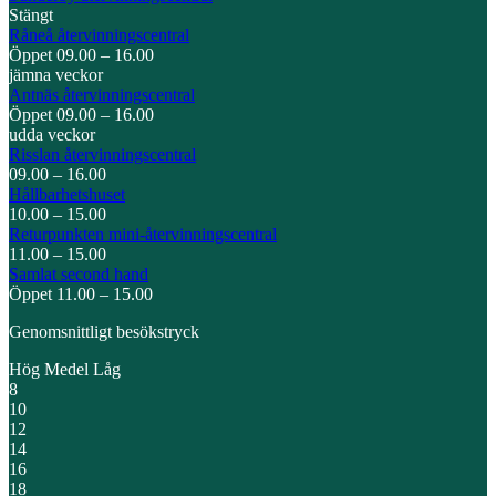
Stängt
Råneå återvinnings­central
Öppet 09.00 – 16.00
jämna veckor
Antnäs återvinnings­central
Öppet 09.00 – 16.00
udda veckor
Risslan återvinnings­central
09.00 – 16.00
Hållbarhetshuset
10.00 – 15.00
Returpunkten mini-återvinningscentral
11.00 – 15.00
Samlat second hand
Öppet 11.00 – 15.00
Genomsnittligt besökstryck
Hög
Medel
Låg
8
10
12
14
16
18