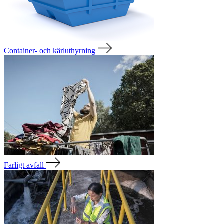
Container- och kärluthyrning
Farligt avfall