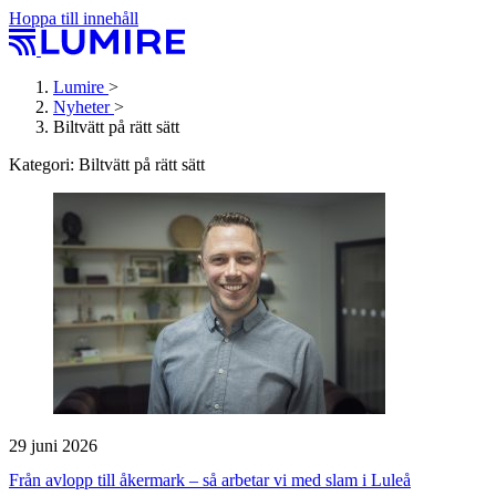
Hoppa till innehåll
Lumire
>
Nyheter
>
Biltvätt på rätt sätt
Kategori:
Biltvätt på rätt sätt
29 juni 2026
Från avlopp till åkermark – så arbetar vi med slam i Luleå