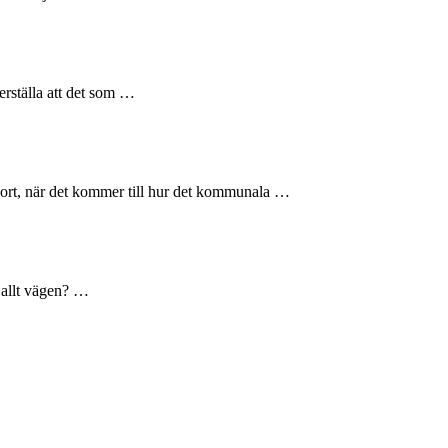
kerställa att det som …
 bort, när det kommer till hur det kommunala …
r allt vägen? …