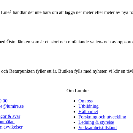
Luleå handlar det inte bara om att lägga ner meter efter meter av nya 
ed Östra länken som är ett stort och omfattande vatten- och avloppsp
och Returpunkten fyller ett år. Butiken fylls med nyheter, vi kör en tä
Om Lumire
9 00
Om oss
ce@lumire.se
Utbildning
Hållbarhet
ågor & svar
Forskning och utveckling
lanmälan
Ledning & styrelse
 avvikelser
Verksamhetstillstånd