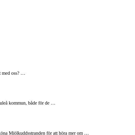
kt med oss? …
 Luleå kommun, både för de …
öna Mjölkuddsstranden för att höra mer om …