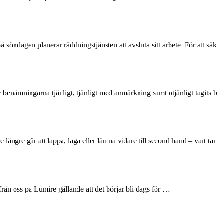
å söndagen planerar räddningstjänsten att avsluta sitt arbete. För att sä
r benämningarna tjänligt, tjänligt med anmärkning samt otjänligt tagits
längre går att lappa, laga eller lämna vidare till second hand – vart ta
 från oss på Lumire gällande att det börjar bli dags för …