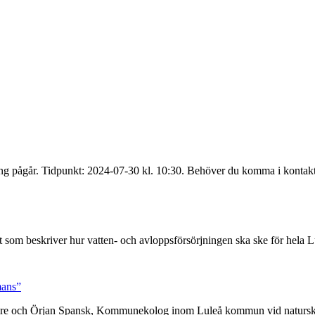
kning pågår. Tidpunkt: 2024-07-30 kl. 10:30. Behöver du komma i konta
 som beskriver hur vatten- och avloppsförsörjningen ska ske för hela
mans”
umire och Örjan Spansk, Kommunekolog inom Luleå kommun vid natursk