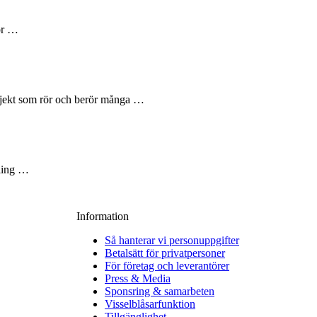
rör …
rojekt som rör och berör många …
vling …
Information
Så hanterar vi personuppgifter
Betalsätt för privatpersoner
För företag och leverantörer
Press & Media
Sponsring & samarbeten
Visselblåsarfunktion
Tillgänglighet