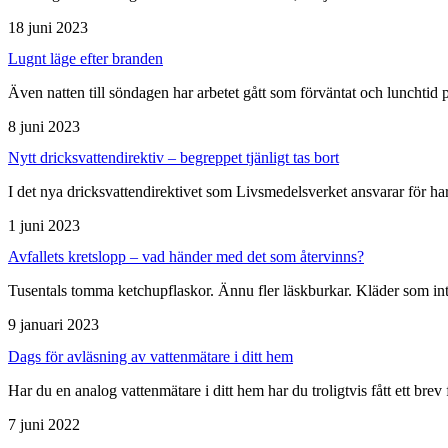
18 juni 2023
Lugnt läge efter branden
Även natten till söndagen har arbetet gått som förväntat och lunchtid p
8 juni 2023
Nytt dricksvatten­direktiv – begreppet tjänligt tas bort
I det nya dricksvattendirektivet som Livsmedelsverket ansvarar för ha
1 juni 2023
Avfallets kretslopp – vad händer med det som återvinns?
Tusentals tomma ketchupflaskor. Ännu fler läskburkar. Kläder som inte 
9 januari 2023
Dags för av­läsning av vatten­mätare i ditt hem
Har du en analog vattenmätare i ditt hem har du troligtvis fått ett brev
7 juni 2022