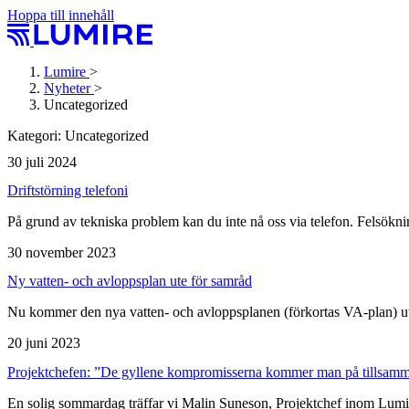
Hoppa till innehåll
Lumire
>
Nyheter
>
Uncategorized
Kategori:
Uncategorized
30 juli 2024
Driftstörning telefoni
På grund av tekniska problem kan du inte nå oss via telefon. Felsö
30 november 2023
Ny vatten- och avlopps­plan ute för samråd
Nu kommer den nya vatten- och avloppsplanen (förkortas VA-plan) ut
20 juni 2023
Projektchefen: ”De gyllene kompro­misserna kommer man på till­sam
En solig sommardag träffar vi Malin Suneson, Projektchef inom L