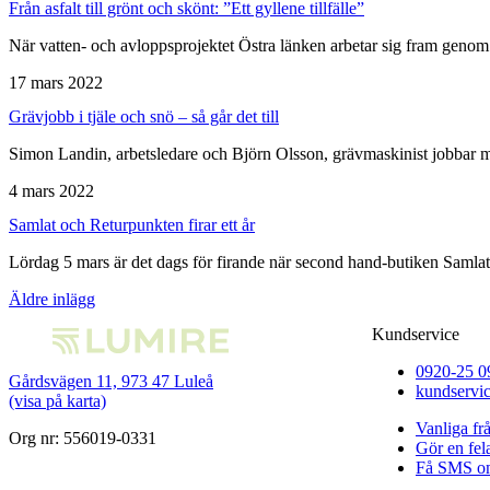
Från asfalt till grönt och skönt: ”Ett gyllene tillfälle”
När vatten- och avloppsprojektet Östra länken arbetar sig fram genom 
17 mars 2022
Grävjobb i tjäle och snö – så går det till
Simon Landin, arbetsledare och Björn Olsson, grävmaskinist jobbar m
4 mars 2022
Samlat och Returpunkten firar ett år
Lördag 5 mars är det dags för firande när second hand-butiken Samlat 
Inläggsnavigering
Äldre inlägg
Kundservice
0920-25 0
Gårdsvägen 11, 973 47 Luleå
kundservi
(visa på karta)
Vanliga fr
Org nr: 556019-0331
Gör en fe
Få SMS om