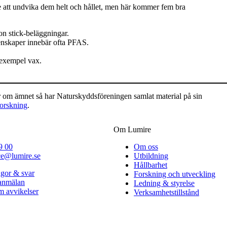
e att undvika dem helt och hållet, men här kommer fem bra
non stick-beläggningar.
egenskaper innebär ofta PFAS.
l exempel vax.
er om ämnet så har Naturskyddsföreningen samlat material på sin
forskning
.
Om Lumire
9 00
Om oss
ce@lumire.se
Utbildning
Hållbarhet
ågor & svar
Forskning och utveckling
lanmälan
Ledning & styrelse
 avvikelser
Verksamhetstillstånd