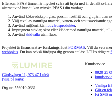
Eftersom PFAS-ämnen är mycket svåra att bryta ned är det allt svårar
alternativ på hur du kan minska PFAS i din vardag:
Använd köksredskap i glas, porslin, rostfritt och gjutjärn utan 
Välj textil av naturliga material, vatten- och smutsavvisande 
Använd miljömärkta
hudvårdsprodukter
.
Impregnera stövlar, skor eller kläder med naturliga material, til
Använd
skidvalla
utan fluor.
Projektet är finansierat av forskningsrådet
FORMAS
. Vill du veta m
webbplats
. Du kan också fördjupa dig genom att läsa LTU:s tidigare
Kundservice
0920-25 0
Gårdsvägen 11, 973 47 Luleå
kundservi
(visa på karta)
Vanliga fr
Org nr: 556019-0331
Gör en fe
Få SMS om