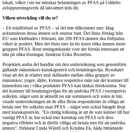
lokalt, vilket i sin tur minskar belastningen av PFAS på Uddebo
avloppsreningsverk då lakvattnet leds dit.
Vilken utveckling vill du se?
– Ett totalförbud av PFAS – så det inte tillkommer mer. Idag
ackumuleras dessa ämnen och snurrar runt. Det finns förslag från
EU som klubbades i februari, där 200 PFAS-ämnen ska förbjudas
vilket är positivt. Men det finns mer än tio tusen olika ämnen inom
gruppen PFAS. Rent reningstekniskt vore det förstås intressant att
titta på olika lösningar, funderar Erika Broström.
Projektets andra del handlar om den undersökning som genomförts
gällande människors kunskapsnivå och betalningsvilja. Resultatet
visar att det är relativt små skillnader mellan olika grupper av
människor; yngre, äldre, kvinnor respektive män när det kommer till
kännedom om i vilka produkter PFAS kan tänkas förekomma. När
det kommer till betalningsviljan för att undvika PFAS i exempelvis
solkräm, något som är aktuellt nu när sommaren och solen är här,
visade undersökningen att de allra flesta respondenter är villiga att
betala mer för solkräm utan PFAS – något som också hängde ihop
med kunskapsnivån. ”En rimlig tolkning är att de som känner till hur
vanligt PFAS är, har också mer kunskap om PFAS och dess
negativa effekter och är därför villiga att betala mer för att undvika
ämnen”, förklarar Linda Wårell och Kristina Ek, båda biträdande