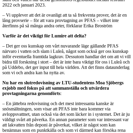
2022 och januari 2023.
– Vi upplever att det är ovanligt att ta så frekventa prover, det är en
lång provserie – för att vara provtagning av PFAS – vilket inte
återfinns på så många andra orter, förklarar Erika Broström
Varför är det viktigt för Lumire att delta?
– Det ger oss kunskap om vårt nuvarande läge gällande PFAS
närvaro i vatten och slam i Luleå, något som också ger oss kunskap
inför eventuella framtida lagkrav. Dessutom handlar det om att vi vill
bidra till forskning i stort – det är inte bara viktigt för oss i Luleå och
på Uddebo, det ger input till hela världen. Att det finns dataunderlag
som vi och andra kan ha nytta av.
Nu har en slutredovisning av LTU-studentens Moa Sjöbergs
exjobb med fokus på att sammanställa och utvärdera
provtagningarna genomförts
:
– En jättebra redovisning och det mest intressanta kanske är
snösmältningen, som visar att PFAS inte bara kommer via
avloppsvattnet, utan också via det som läcker in i systemet. Det är ju
väldigt svårt att påverka. En annan parameter som var intressant var
att lakvatten från deponi är påverkat, vilket är något som kan
benämnas som en punktkälla och som vi därmed kan försöka rena