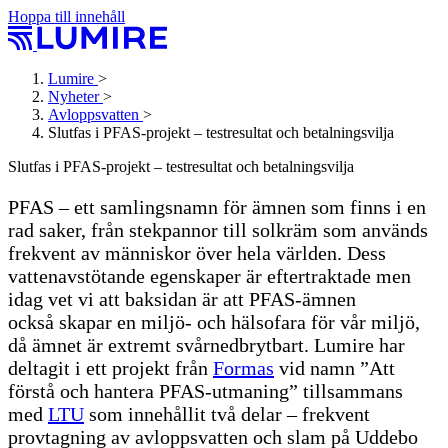
Hoppa till innehåll
Lumire
>
Nyheter
>
Avloppsvatten
>
Slutfas i PFAS-projekt – testresultat och betalnings­vilja
Slutfas i PFAS-projekt – testresultat och betalnings­vilja
PFAS – ett samlingsnamn för ämnen som finns i en
rad saker, från stekpannor till solkräm som används
frekvent av människor över hela världen. Dess
vattenavstötande egenskaper är eftertraktade men
idag vet vi att baksidan är att PFAS-ämnen
också skapar en miljö- och hälsofara för vår miljö,
då ämnet är extremt svårnedbrytbart. Lumire har
deltagit i ett projekt från
Formas
vid namn ”Att
förstå och hantera PFAS-utmaning” tillsammans
med
LTU
som innehållit två delar – frekvent
provtagning av avloppsvatten och slam på Uddebo