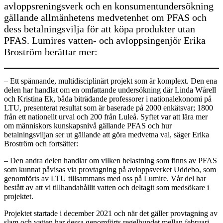
avloppsreningsverk och en konsumentundersökning
gällande allmänhetens medvetenhet om PFAS och
dess betalningsvilja för att köpa produkter utan
PFAS. Lumires vatten- och avloppsingenjör Erika
Broström berättar mer:
– Ett spännande, multidisciplinärt projekt som är komplext. Den ena
delen har handlat om en omfattande undersökning där Linda Wårell
och Kristina Ek, båda biträdande professorer i nationalekonomi på
LTU, presenterat resultat som är baserade på 2000 enkätsvar; 1800
från ett nationellt urval och 200 från Luleå. Syftet var att lära mer
om människors kunskapsnivå gällande PFAS och hur
betalningsviljan ser ut gällande att göra medvetna val, säger Erika
Broström och fortsätter:
– Den andra delen handlar om vilken belastning som finns av PFAS
som kunnat påvisas via provtagning på avloppsverket Uddebo, som
genomförts av LTU tillsammans med oss på Lumire. Vår del har
bestått av att vi tillhandahållit vatten och deltagit som medsökare i
projektet.
Projektet startade i december 2021 och när det gäller provtagning av
slam och vatten har dessa genomförts regelbundet mellan februari