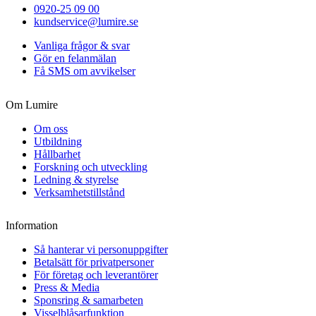
0920-25 09 00
kundservice@lumire.se
Vanliga frågor & svar
Gör en felanmälan
Få SMS om avvikelser
Om Lumire
Om oss
Utbildning
Hållbarhet
Forskning och utveckling
Ledning & styrelse
Verksamhetstillstånd
Information
Så hanterar vi personuppgifter
Betalsätt för privatpersoner
För företag och leverantörer
Press & Media
Sponsring & samarbeten
Visselblåsarfunktion