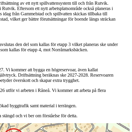
tsättning av ett nytt spillvattensystem till och från Rutvik.
 Rutvik. Eftersom ett nytt arbetsplatsområde också planeras i
as idag från Gammelstad och spillvatten skickas tillbaka till
d, vilket ger bättre förutsättningar för boende längs sträckan
 avslutas den del som kallas för etapp 3 vilket planeras ske under
el som kallas för etapp 4, mot Norråmarksbäcken.
27. Vi kommer att bygga en högreservoar, även kallat
älvtryck. Driftsättning beräknas ske 2027-2028. Reservoaren
etyder överskott och skapar extra trygghet.
utför vi arbeten i Råneå. Vi kommer att arbeta på flera
ökad byggtrafik samt material i terrängen.
stängd och vi ber om förståelse för detta.