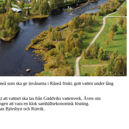
åneå som ska ge invånarna i Råneå friskt, gott vatten under lång
kt att vattnet ska tas från Gäddviks vattenverk. Även om
ningen att vara en klok samhällsekonomisk lösning.
llan Björsbyn och Rutvik.