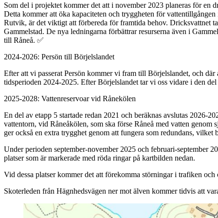
Som del i projektet kommer det att i november 2023 planeras för en drif
Detta kommer att öka kapaciteten och tryggheten för vattentillgången i
Rutvik, är det viktigt att förbereda för framtida behov. Dricksvattnet t
Gammelstad. De nya ledningarna förbättrar resurserna även i Gammelsta
till Råneå. ✅
2024-2026: Persön till Börjelslandet
Efter att vi passerat Persön kommer vi fram till Börjelslandet, och där
tidsperioden 2024-2025. Efter Börjelslandet tar vi oss vidare i den d
2025-2028: Vattenreservoar vid Rånekölen
En del av etapp 5 startade redan 2021 och beräknas avslutas 2026-20
vattentorn, vid Råneåkölen, som ska förse Råneå med vatten genom sj
ger också en extra trygghet genom att fungera som redundans, vilket b
Under perioden september-november 2025 och februari-september 2026 
platser som är markerade med röda ringar på kartbilden nedan.
Vid dessa platser kommer det att förekomma störningar i trafiken och 
Skoterleden från Hägnhedsvägen ner mot älven kommer tidvis att vara 