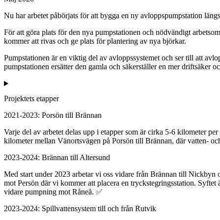
Nu har arbetet påbörjats för att bygga en ny avloppspumpstation läng
För att göra plats för den nya pumpstationen och nödvändigt arbetsom
kommer att rivas och ge plats för plantering av nya björkar.
Pumpstationen är en viktig del av avloppssystemet och ser till att avl
pumpstationen ersätter den gamla och säkerställer en mer driftsäker 
Projektets etapper
2021-2023: Porsön till Brännan
Varje del av arbetet delas upp i etapper som är cirka 5-6 kilometer per
kilometer mellan Vänortsvägen på Porsön till Brännan, där vatten- oc
2023-2024: Brännan till Altersund
Med start under 2023 arbetar vi oss vidare från Brännan till Nickbyn o
mot Persön där vi kommer att placera en tryckstegringsstation. Syftet är 
vidare pumpning mot Råneå. ✅
2023-2024: Spillvattensystem till och från Rutvik