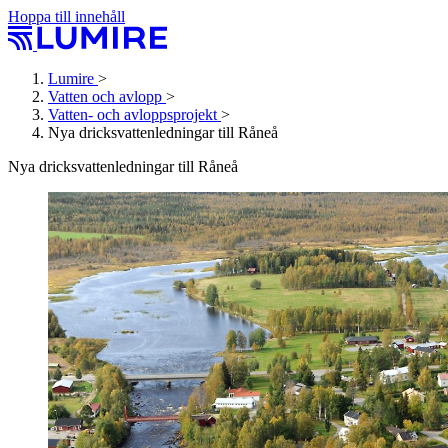
Hoppa till innehåll
Lumire
>
Vatten och avlopp
>
Vatten- och avlopps­projekt
>
Nya dricks­vatten­ledningar till Råneå
Nya dricks­vatten­ledningar till Råneå