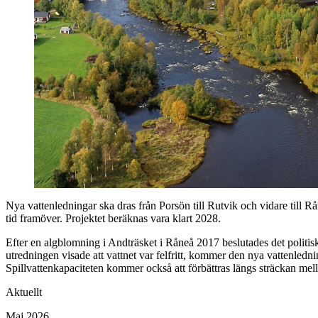
Nya vattenledningar ska dras från Porsön till Rutvik och vidare till R
tid framöver. Projektet beräknas vara klart 2028.
Efter en algblomning i Andträsket i Råneå 2017 beslutades det politis
utredningen visade att vattnet var felfritt, kommer den nya vattenled
Spillvattenkapaciteten kommer också att förbättras längs sträckan me
Aktuellt
Maj 2026