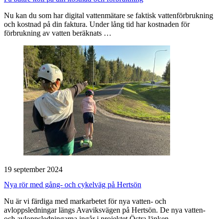
Nu kan du som har digital vattenmätare se faktisk vattenförbrukning
och kostnad på din faktura. Under lång tid har kostnaden för
förbrukning av vatten beräknats …
19 september 2024
Nya rör med gång- och cykelväg på Hertsön
Nu är vi färdiga med markarbetet för nya vatten- och
avloppsledningar längs Avaviksvägen på Hertsön. De nya vatten-
och avloppsledningarna ingår i projektet Östra länken …