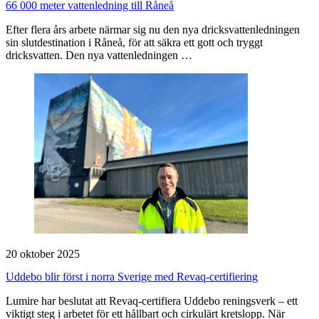
66 000 meter vattenledning till Råneå
Efter flera års arbete närmar sig nu den nya dricksvattenledningen
sin slutdestination i Råneå, för att säkra ett gott och tryggt
dricksvatten. Den nya vattenledningen …
20 oktober 2025
Uddebo blir först i norra Sverige med Revaq-certifiering
Lumire har beslutat att Revaq-certifiera Uddebo reningsverk – ett
viktigt steg i arbetet för ett hållbart och cirkulärt kretslopp. När