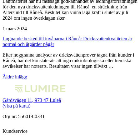
Lantmäteriet har nu fastslagit godkännandet av ledningsförrättningen
för den nya dricksvattenledningen till Råneå, en sträckning från
Altersund till Råneå. Beslutet kan vinna laga kraft i slutet av juli
2024 om ingen överklagan sker.
1 mars 2024
Lugnande besked till invånarna i Råneå: Dricksvattenkvaliteten är
normal och åtgärder pågår
Efter noggranna analyser av dricksvattenprover tagna från kunder i
Råneå, har det konstaterats att inga mikrobiologiska eller kemiska
avvikelser har noterats. Resultaten visar ingen tillväxt …
Inläggsnavigering
Äldre inlägg
Gårdsvägen 11, 973 47 Luleå
(visa på karta)
Org nr: 556019-0331
Kundservice