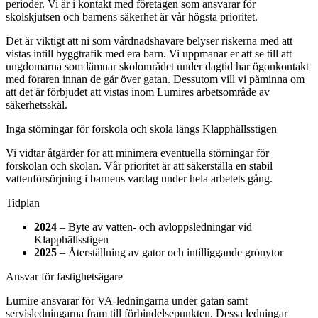
perioder. Vi är i kontakt med företagen som ansvarar för
skolskjutsen och barnens säkerhet är vår högsta prioritet.
Det är viktigt att ni som vårdnadshavare belyser riskerna med att
vistas intill byggtrafik med era barn. Vi uppmanar er att se till att
ungdomarna som lämnar skolområdet under dagtid har ögonkontakt
med föraren innan de går över gatan. Dessutom vill vi påminna om
att det är förbjudet att vistas inom Lumires arbetsområde av
säkerhetsskäl.
Inga störningar för förskola och skola längs Klapphällsstigen
Vi vidtar åtgärder för att minimera eventuella störningar för
förskolan och skolan. Vår prioritet är att säkerställa en stabil
vattenförsörjning i barnens vardag under hela arbetets gång.
Tidplan
2024
– Byte av vatten- och avloppsledningar vid
Klapphällsstigen
2025
– Återställning av gator och intilliggande grönytor
Ansvar för fastighetsägare
Lumire ansvarar för VA-ledningarna under gatan samt
servisledningarna fram till förbindelsepunkten. Dessa ledningar