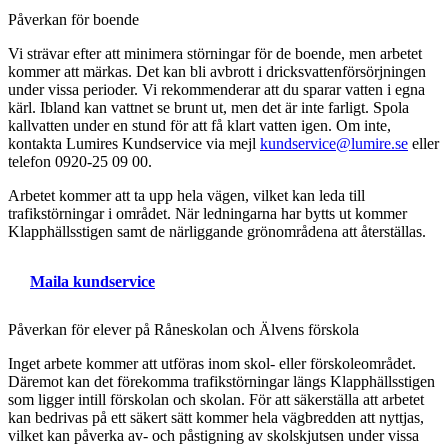
Påverkan för boende
Vi strävar efter att minimera störningar för de boende, men arbetet
kommer att märkas. Det kan bli avbrott i dricksvattenförsörjningen
under vissa perioder. Vi rekommenderar att du sparar vatten i egna
kärl. Ibland kan vattnet se brunt ut, men det är inte farligt. Spola
kallvatten under en stund för att få klart vatten igen. Om inte,
kontakta Lumires Kundservice via mejl
kundservice@lumire.se
eller
telefon 0920-25 09 00.
Arbetet kommer att ta upp hela vägen, vilket kan leda till
trafikstörningar i området. När ledningarna har bytts ut kommer
Klapphällsstigen samt de närliggande grönområdena att återställas.
Maila kundservice
Påverkan för elever på Råneskolan och Älvens förskola
Inget arbete kommer att utföras inom skol- eller förskoleområdet.
Däremot kan det förekomma trafikstörningar längs Klapphällsstigen
som ligger intill förskolan och skolan. För att säkerställa att arbetet
kan bedrivas på ett säkert sätt kommer hela vägbredden att nyttjas,
vilket kan påverka av- och påstigning av skolskjutsen under vissa