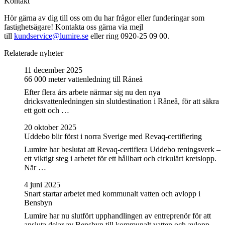
Kontakt
Hör gärna av dig till oss om du har frågor eller funderingar som
fastighetsägare! Kontakta oss gärna via mejl
till
kundservice@lumire.se
eller ring 0920-25 09 00.
Relaterade nyheter
11 december 2025
66 000 meter vattenledning till Råneå
Efter flera års arbete närmar sig nu den nya
dricksvattenledningen sin slutdestination i Råneå, för att säkra
ett gott och …
20 oktober 2025
Uddebo blir först i norra Sverige med Revaq-certifiering
Lumire har beslutat att Revaq-certifiera Uddebo reningsverk –
ett viktigt steg i arbetet för ett hållbart och cirkulärt kretslopp.
När …
4 juni 2025
Snart startar arbetet med kommunalt vatten och avlopp i
Bensbyn
Lumire har nu slutfört upphandlingen av entreprenör för att
ansluta delar av Bensbyn till kommunalt vatten och avlopp.